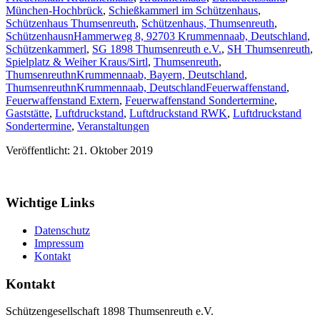
München-Hochbrück
,
Schießkammerl im Schützenhaus
,
Schützenhaus Thumsenreuth
,
Schützenhaus, Thumsenreuth
,
SchützenhausnHammerweg 8, 92703 Krummennaab, Deutschland
,
Schützenkammerl
,
SG 1898 Thumsenreuth e.V.
,
SH Thumsenreuth
,
Spielplatz & Weiher Kraus/Sirtl
,
Thumsenreuth
,
ThumsenreuthnKrummennaab, Bayern, Deutschland
,
ThumsenreuthnKrummennaab, Deutschland
Feuerwaffenstand
,
Feuerwaffenstand Extern
,
Feuerwaffenstand Sondertermine
,
Gaststätte
,
Luftdruckstand
,
Luftdruckstand RWK
,
Luftdruckstand
Sondertermine
,
Veranstaltungen
Veröffentlicht: 21. Oktober 2019
Wichtige Links
Datenschutz
Impressum
Kontakt
Kontakt
Schützengesellschaft 1898 Thumsenreuth e.V.