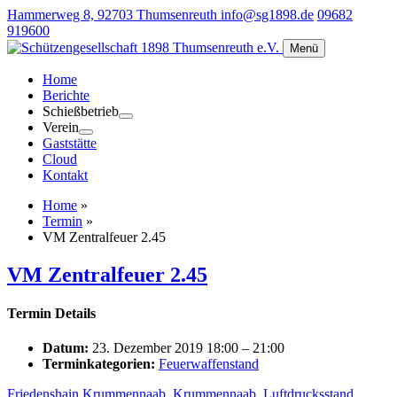
Hammerweg 8, 92703 Thumsenreuth
info@sg1898.de
09682
919600
Menü
Home
Berichte
Schießbetrieb
Verein
Gaststätte
Cloud
Kontakt
Home
»
Termin
»
VM Zentralfeuer 2.45
VM Zentralfeuer 2.45
Termin Details
Datum:
23. Dezember 2019 18:00
–
21:00
Terminkategorien:
Feuerwaffenstand
Friedenshain Krummennaab
,
Krummennaab
,
Luftdrucksstand
,