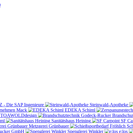
0
Z - Die SAP Ingenieure
Steinwald-Apotheke
rnehmen Mack
EDEKA Schiml
STOAWOLDdesign
Brandschu
aml
Sanitätshaus Heining
SF Ca
Metzgerei Grünbauer
Sch
rucker GmbH
Spenglerei Winkler
e:los