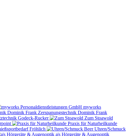
myworks
Zerspanungstechnik Dominik Frank
tztechnik Godeck-Rucker
Zum Stoawold
rpoint
Praxis für Naturheilkunde
ießsportbedarf Fröhlich
Uhren/Schmuck
a|s Hörgeräte & Augenoptik