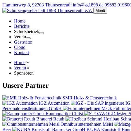
Hammerweg 8, 92703 Thumsenreuth
info@sg1898.de
09682 91960
Menü
Home
Berichte
Schießbetrieb
Verein
Gaststätte
Cloud
Kontakt
Home
»
Verein
»
Sponsoren
Unsere Partner
SMR Holz- & Fenstertechnik
IGZ Automation
IG
Personaldienstleistungen GmbH
Fuhrunte
Raumquartier Christ
Brauerei Reuth
Hozlbau Schr
Omnibusunternehmen Meisl
Beer
KUBA Kunststoff Ban