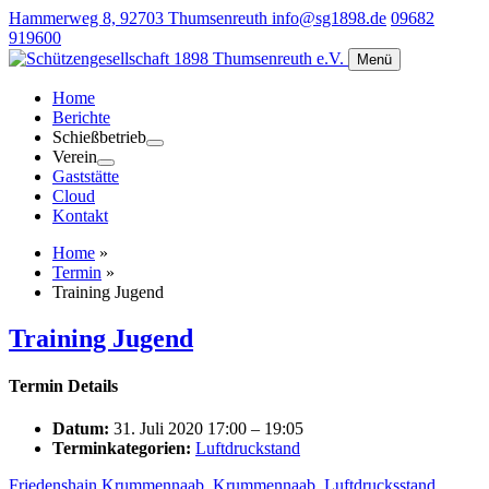
Hammerweg 8, 92703 Thumsenreuth
info@sg1898.de
09682
919600
Menü
Home
Berichte
Schießbetrieb
Verein
Gaststätte
Cloud
Kontakt
Home
»
Termin
»
Training Jugend
Training Jugend
Termin Details
Datum:
31. Juli 2020 17:00
–
19:05
Terminkategorien:
Luftdruckstand
Friedenshain Krummennaab
,
Krummennaab
,
Luftdrucksstand
,