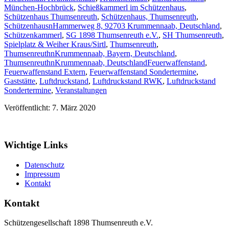
München-Hochbrück
,
Schießkammerl im Schützenhaus
,
Schützenhaus Thumsenreuth
,
Schützenhaus, Thumsenreuth
,
SchützenhausnHammerweg 8, 92703 Krummennaab, Deutschland
,
Schützenkammerl
,
SG 1898 Thumsenreuth e.V.
,
SH Thumsenreuth
,
Spielplatz & Weiher Kraus/Sirtl
,
Thumsenreuth
,
ThumsenreuthnKrummennaab, Bayern, Deutschland
,
ThumsenreuthnKrummennaab, Deutschland
Feuerwaffenstand
,
Feuerwaffenstand Extern
,
Feuerwaffenstand Sondertermine
,
Gaststätte
,
Luftdruckstand
,
Luftdruckstand RWK
,
Luftdruckstand
Sondertermine
,
Veranstaltungen
Veröffentlicht: 7. März 2020
Wichtige Links
Datenschutz
Impressum
Kontakt
Kontakt
Schützengesellschaft 1898 Thumsenreuth e.V.