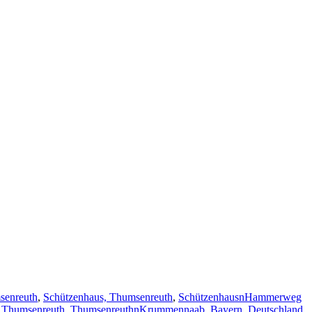
senreuth
,
Schützenhaus, Thumsenreuth
,
SchützenhausnHammerweg
,
Thumsenreuth
,
ThumsenreuthnKrummennaab, Bayern, Deutschland
,