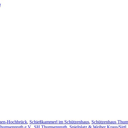
0
en-Hochbrück
,
Schießkammerl im Schützenhaus
,
Schützenhaus Thum
humsenreuth e.V.
,
SH Thumsenreuth
,
Spielplatz & Weiher Kraus/Sirtl