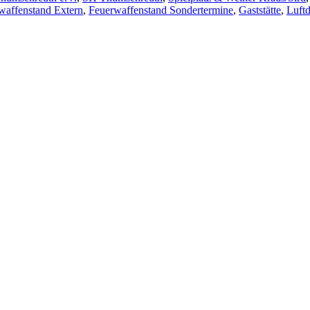
waffenstand Extern
,
Feuerwaffenstand Sondertermine
,
Gaststätte
,
Luft