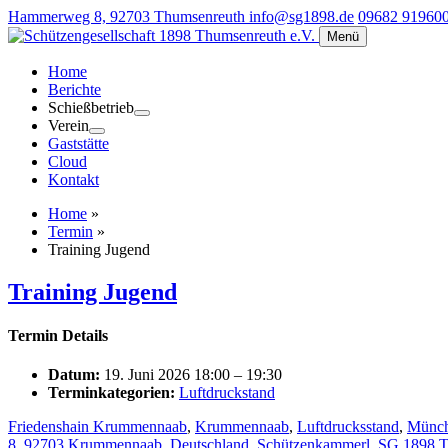
Hammerweg 8, 92703 Thumsenreuth
info@sg1898.de
09682 91960
Menü
Home
Berichte
Schießbetrieb
Verein
Gaststätte
Cloud
Kontakt
Home
»
Termin
»
Training Jugend
Training Jugend
Termin Details
Datum:
19. Juni 2026 18:00
–
19:30
Terminkategorien:
Luftdruckstand
Friedenshain Krummennaab
,
Krummennaab
,
Luftdrucksstand
,
Münch
8, 92703 Krummennaab, Deutschland
,
Schützenkammerl
,
SG 1898 T