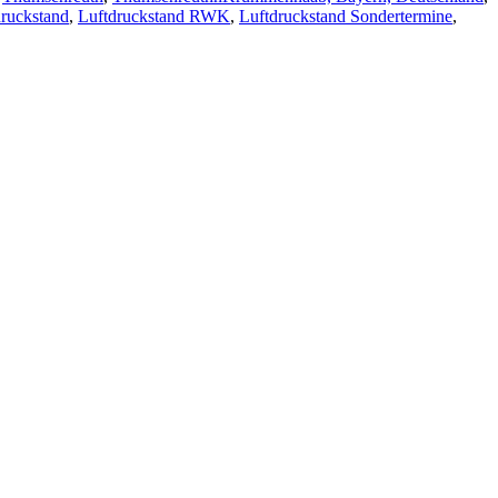
druckstand
,
Luftdruckstand RWK
,
Luftdruckstand Sondertermine
,