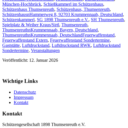
München-Hochbrück
,
Schießkammerl im Schützenhaus
,
Schützenhaus Thumsenreuth
,
Schützenhaus, Thumsenreuth
,
SchützenhausnHammerweg 8, 92703 Krummennaab, Deutschland
,
Schützenkammerl
,
SG 1898 Thumsenreuth e.V.
,
SH Thumsenreuth
,
Spielplatz & Weiher Kraus/Sirtl
,
Thumsenreuth
,
ThumsenreuthnKrummennaab, Bayern, Deutschland
,
ThumsenreuthnKrummennaab, Deutschland
Feuerwaffenstand
,
Feuerwaffenstand Extern
,
Feuerwaffenstand Sondertermine
,
Gaststätte
,
Luftdruckstand
,
Luftdruckstand RWK
,
Luftdruckstand
Sondertermine
,
Veranstaltungen
Veröffentlicht: 12. Januar 2026
Wichtige Links
Datenschutz
Impressum
Kontakt
Kontakt
Schützengesellschaft 1898 Thumsenreuth e.V.