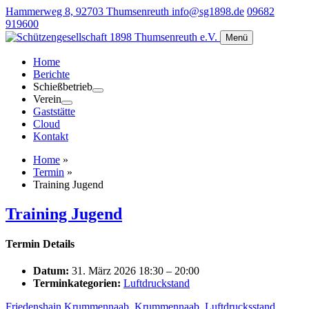
Hammerweg 8, 92703 Thumsenreuth
info@sg1898.de
09682
919600
Menü
Home
Berichte
Schießbetrieb
Verein
Gaststätte
Cloud
Kontakt
Home
»
Termin
»
Training Jugend
Training Jugend
Termin Details
Datum:
31. März 2026 18:30
–
20:00
Terminkategorien:
Luftdruckstand
Friedenshain Krummennaab
,
Krummennaab
,
Luftdrucksstand
,