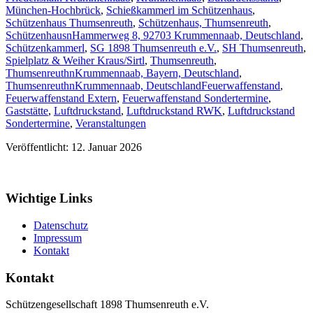
München-Hochbrück
,
Schießkammerl im Schützenhaus
,
Schützenhaus Thumsenreuth
,
Schützenhaus, Thumsenreuth
,
SchützenhausnHammerweg 8, 92703 Krummennaab, Deutschland
,
Schützenkammerl
,
SG 1898 Thumsenreuth e.V.
,
SH Thumsenreuth
,
Spielplatz & Weiher Kraus/Sirtl
,
Thumsenreuth
,
ThumsenreuthnKrummennaab, Bayern, Deutschland
,
ThumsenreuthnKrummennaab, Deutschland
Feuerwaffenstand
,
Feuerwaffenstand Extern
,
Feuerwaffenstand Sondertermine
,
Gaststätte
,
Luftdruckstand
,
Luftdruckstand RWK
,
Luftdruckstand
Sondertermine
,
Veranstaltungen
Veröffentlicht: 12. Januar 2026
Wichtige Links
Datenschutz
Impressum
Kontakt
Kontakt
Schützengesellschaft 1898 Thumsenreuth e.V.