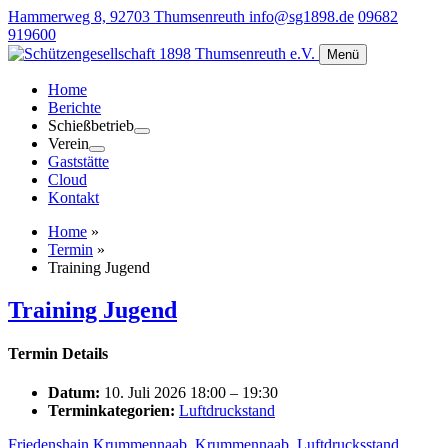
Hammerweg 8, 92703 Thumsenreuth
info@sg1898.de
09682
919600
Menü
Home
Berichte
Schießbetrieb
Verein
Gaststätte
Cloud
Kontakt
Home
»
Termin
»
Training Jugend
Training Jugend
Termin Details
Datum:
10. Juli 2026 18:00
–
19:30
Terminkategorien:
Luftdruckstand
Friedenshain Krummennaab
,
Krummennaab
,
Luftdrucksstand
,