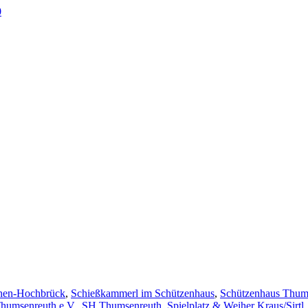
0
en-Hochbrück
,
Schießkammerl im Schützenhaus
,
Schützenhaus Thum
humsenreuth e.V.
,
SH Thumsenreuth
,
Spielplatz & Weiher Kraus/Sirtl