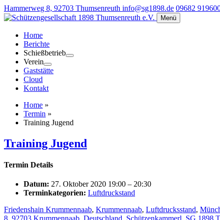
Hammerweg 8, 92703 Thumsenreuth
info@sg1898.de
09682 91960
Menü
Home
Berichte
Schießbetrieb
Verein
Gaststätte
Cloud
Kontakt
Home
»
Termin
»
Training Jugend
Training Jugend
Termin Details
Datum:
27. Oktober 2020 19:00
–
20:30
Terminkategorien:
Luftdruckstand
Friedenshain Krummennaab
,
Krummennaab
,
Luftdrucksstand
,
Münch
8, 92703 Krummennaab, Deutschland
,
Schützenkammerl
,
SG 1898 T