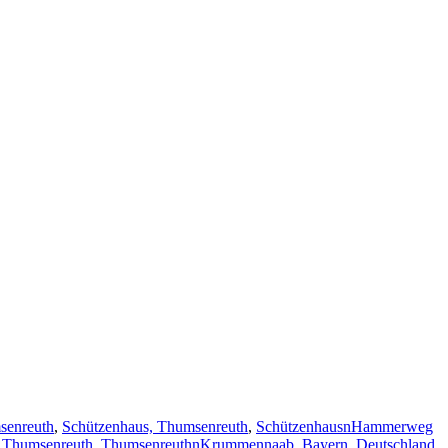
senreuth
,
Schützenhaus, Thumsenreuth
,
SchützenhausnHammerweg
,
Thumsenreuth
,
ThumsenreuthnKrummennaab, Bayern, Deutschland
,