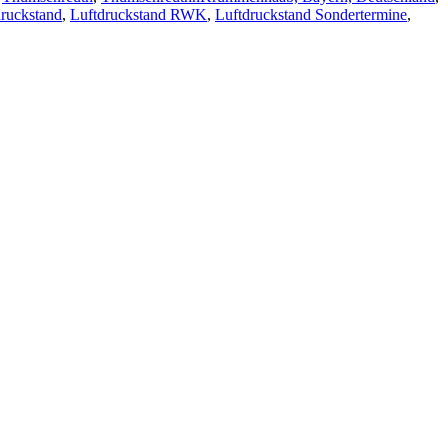
druckstand
,
Luftdruckstand RWK
,
Luftdruckstand Sondertermine
,