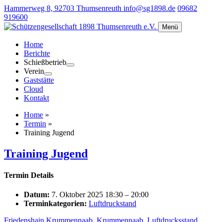
Hammerweg 8, 92703 Thumsenreuth
info@sg1898.de
09682
919600
Menü
Home
Berichte
Schießbetrieb
Verein
Gaststätte
Cloud
Kontakt
Home
»
Termin
»
Training Jugend
Training Jugend
Termin Details
Datum:
7. Oktober 2025 18:30
–
20:00
Terminkategorien:
Luftdruckstand
Friedenshain Krummennaab
,
Krummennaab
,
Luftdrucksstand
,