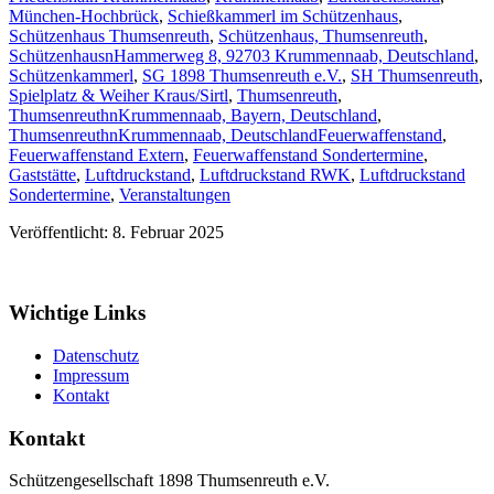
München-Hochbrück
,
Schießkammerl im Schützenhaus
,
Schützenhaus Thumsenreuth
,
Schützenhaus, Thumsenreuth
,
SchützenhausnHammerweg 8, 92703 Krummennaab, Deutschland
,
Schützenkammerl
,
SG 1898 Thumsenreuth e.V.
,
SH Thumsenreuth
,
Spielplatz & Weiher Kraus/Sirtl
,
Thumsenreuth
,
ThumsenreuthnKrummennaab, Bayern, Deutschland
,
ThumsenreuthnKrummennaab, Deutschland
Feuerwaffenstand
,
Feuerwaffenstand Extern
,
Feuerwaffenstand Sondertermine
,
Gaststätte
,
Luftdruckstand
,
Luftdruckstand RWK
,
Luftdruckstand
Sondertermine
,
Veranstaltungen
Veröffentlicht: 8. Februar 2025
Wichtige Links
Datenschutz
Impressum
Kontakt
Kontakt
Schützengesellschaft 1898 Thumsenreuth e.V.