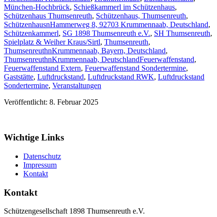
München-Hochbrück
,
Schießkammerl im Schützenhaus
,
Schützenhaus Thumsenreuth
,
Schützenhaus, Thumsenreuth
,
SchützenhausnHammerweg 8, 92703 Krummennaab, Deutschland
,
Schützenkammerl
,
SG 1898 Thumsenreuth e.V.
,
SH Thumsenreuth
,
Spielplatz & Weiher Kraus/Sirtl
,
Thumsenreuth
,
ThumsenreuthnKrummennaab, Bayern, Deutschland
,
ThumsenreuthnKrummennaab, Deutschland
Feuerwaffenstand
,
Feuerwaffenstand Extern
,
Feuerwaffenstand Sondertermine
,
Gaststätte
,
Luftdruckstand
,
Luftdruckstand RWK
,
Luftdruckstand
Sondertermine
,
Veranstaltungen
Veröffentlicht: 8. Februar 2025
Wichtige Links
Datenschutz
Impressum
Kontakt
Kontakt
Schützengesellschaft 1898 Thumsenreuth e.V.