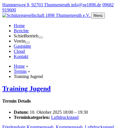
Hammerweg 8, 92703 Thumsenreuth
info@sg1898.de
09682
919600
Menü
Home
Berichte
Schießbetrieb
Verein
Gaststätte
Cloud
Kontakt
Home
»
Termin
»
Training Jugend
Training Jugend
Termin Details
Datum:
10. Oktober 2025 18:00
–
19:30
Terminkategorien:
Luftdruckstand
Friedenshain Krummennaab
,
Krummennaab
,
Luftdrucksstand
,