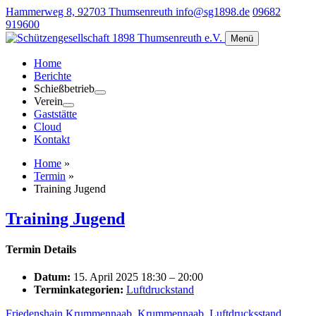
Hammerweg 8, 92703 Thumsenreuth
info@sg1898.de
09682
919600
Menü
Home
Berichte
Schießbetrieb
Verein
Gaststätte
Cloud
Kontakt
Home
»
Termin
»
Training Jugend
Training Jugend
Termin Details
Datum:
15. April 2025 18:30
–
20:00
Terminkategorien:
Luftdruckstand
Friedenshain Krummennaab
,
Krummennaab
,
Luftdrucksstand
,