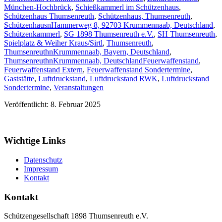
München-Hochbrück
,
Schießkammerl im Schützenhaus
,
Schützenhaus Thumsenreuth
,
Schützenhaus, Thumsenreuth
,
SchützenhausnHammerweg 8, 92703 Krummennaab, Deutschland
,
Schützenkammerl
,
SG 1898 Thumsenreuth e.V.
,
SH Thumsenreuth
,
Spielplatz & Weiher Kraus/Sirtl
,
Thumsenreuth
,
ThumsenreuthnKrummennaab, Bayern, Deutschland
,
ThumsenreuthnKrummennaab, Deutschland
Feuerwaffenstand
,
Feuerwaffenstand Extern
,
Feuerwaffenstand Sondertermine
,
Gaststätte
,
Luftdruckstand
,
Luftdruckstand RWK
,
Luftdruckstand
Sondertermine
,
Veranstaltungen
Veröffentlicht: 8. Februar 2025
Wichtige Links
Datenschutz
Impressum
Kontakt
Kontakt
Schützengesellschaft 1898 Thumsenreuth e.V.