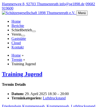
Hammerweg 8, 92703 Thumsenreuth
info@sg1898.de
09682
919600
Menü
Home
Berichte
Schießbetrieb
Verein
Gaststätte
Cloud
Kontakt
Home
»
Termin
»
Training Jugend
Training Jugend
Termin Details
Datum:
29. April 2025 18:30
–
20:00
Terminkategorien:
Luftdruckstand
Friedenshain Krummennaab
,
Krummennaab
,
Luftdrucksstand
,