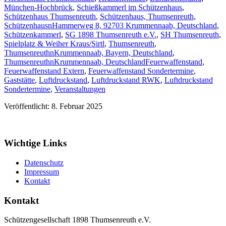
München-Hochbrück
,
Schießkammerl im Schützenhaus
,
Schützenhaus Thumsenreuth
,
Schützenhaus, Thumsenreuth
,
SchützenhausnHammerweg 8, 92703 Krummennaab, Deutschland
,
Schützenkammerl
,
SG 1898 Thumsenreuth e.V.
,
SH Thumsenreuth
,
Spielplatz & Weiher Kraus/Sirtl
,
Thumsenreuth
,
ThumsenreuthnKrummennaab, Bayern, Deutschland
,
ThumsenreuthnKrummennaab, Deutschland
Feuerwaffenstand
,
Feuerwaffenstand Extern
,
Feuerwaffenstand Sondertermine
,
Gaststätte
,
Luftdruckstand
,
Luftdruckstand RWK
,
Luftdruckstand
Sondertermine
,
Veranstaltungen
Veröffentlicht: 8. Februar 2025
Wichtige Links
Datenschutz
Impressum
Kontakt
Kontakt
Schützengesellschaft 1898 Thumsenreuth e.V.