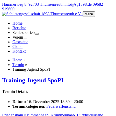
Hammerweg 8, 92703 Thumsenreuth
info@sg1898.de
09682
919600
Menü
Home
Berichte
Schießbetrieb
Verein
Gaststätte
Cloud
Kontakt
Home
»
Termin
»
Training Jugend SpoPI
Training Jugend SpoPI
Termin Details
Datum:
16. Dezember 2025 18:30
–
20:00
Terminkategorien:
Feuerwaffenstand
Friedenshain Krummennaab
,
Krummennaab
,
Luftdrucksstand
,