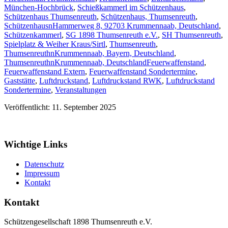
München-Hochbrück
,
Schießkammerl im Schützenhaus
,
Schützenhaus Thumsenreuth
,
Schützenhaus, Thumsenreuth
,
SchützenhausnHammerweg 8, 92703 Krummennaab, Deutschland
,
Schützenkammerl
,
SG 1898 Thumsenreuth e.V.
,
SH Thumsenreuth
,
Spielplatz & Weiher Kraus/Sirtl
,
Thumsenreuth
,
ThumsenreuthnKrummennaab, Bayern, Deutschland
,
ThumsenreuthnKrummennaab, Deutschland
Feuerwaffenstand
,
Feuerwaffenstand Extern
,
Feuerwaffenstand Sondertermine
,
Gaststätte
,
Luftdruckstand
,
Luftdruckstand RWK
,
Luftdruckstand
Sondertermine
,
Veranstaltungen
Veröffentlicht: 11. September 2025
Wichtige Links
Datenschutz
Impressum
Kontakt
Kontakt
Schützengesellschaft 1898 Thumsenreuth e.V.