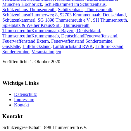
München-Hochbrück
,
Schießkammerl im Schützenhaus
,
Schützenhaus Thumsenreuth
,
Schützenhaus, Thumsenreuth
,
SchützenhausnHammerweg 8, 92703 Krummennaab, Deutschland
,
Schützenkammerl
,
SG 1898 Thumsenreuth e.V.
,
SH Thumsenreuth
,
Spielplatz & Weiher Kraus/Sirtl
,
Thumsenreuth
,
ThumsenreuthnKrummennaab, Bayern, Deutschland
,
ThumsenreuthnKrummennaab, Deutschland
Feuerwaffenstand
,
Feuerwaffenstand Extern
,
Feuerwaffenstand Sondertermine
,
Gaststätte
,
Luftdruckstand
,
Luftdruckstand RWK
,
Luftdruckstand
Sondertermine
,
Veranstaltungen
Veröffentlicht: 1. Oktober 2020
Wichtige Links
Datenschutz
Impressum
Kontakt
Kontakt
Schützengesellschaft 1898 Thumsenreuth e.V.