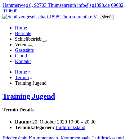
Hammerweg 8, 92703 Thumsenreuth
info@sg1898.de
09682
919600
Menü
Home
Berichte
Schießbetrieb
Verein
Gaststätte
Cloud
Kontakt
Home
»
Termin
»
Training Jugend
Training Jugend
Termin Details
Datum:
20. Oktober 2020 19:00
–
20:30
Terminkategorien:
Luftdruckstand
Friedenshain Krummennaab
,
Krummennaab
,
Luftdrucksstand
,