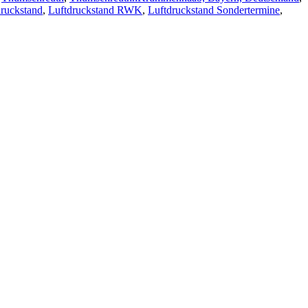
druckstand
,
Luftdruckstand RWK
,
Luftdruckstand Sondertermine
,