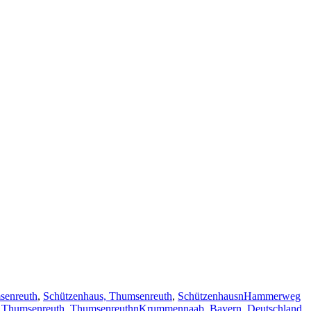
senreuth
,
Schützenhaus, Thumsenreuth
,
SchützenhausnHammerweg
,
Thumsenreuth
,
ThumsenreuthnKrummennaab, Bayern, Deutschland
,