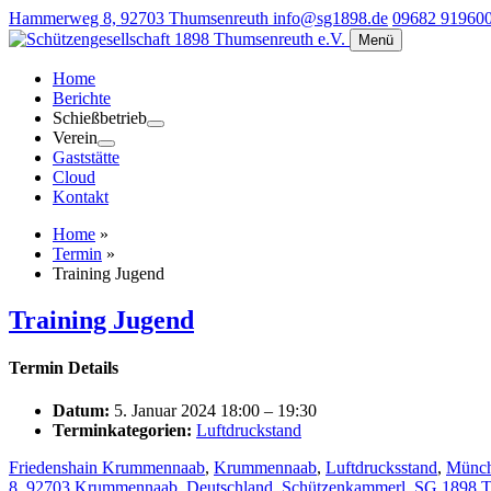
Hammerweg 8, 92703 Thumsenreuth
info@sg1898.de
09682 91960
Menü
Home
Berichte
Schießbetrieb
Verein
Gaststätte
Cloud
Kontakt
Home
»
Termin
»
Training Jugend
Training Jugend
Termin Details
Datum:
5. Januar 2024 18:00
–
19:30
Terminkategorien:
Luftdruckstand
Friedenshain Krummennaab
,
Krummennaab
,
Luftdrucksstand
,
Münch
8, 92703 Krummennaab, Deutschland
,
Schützenkammerl
,
SG 1898 T