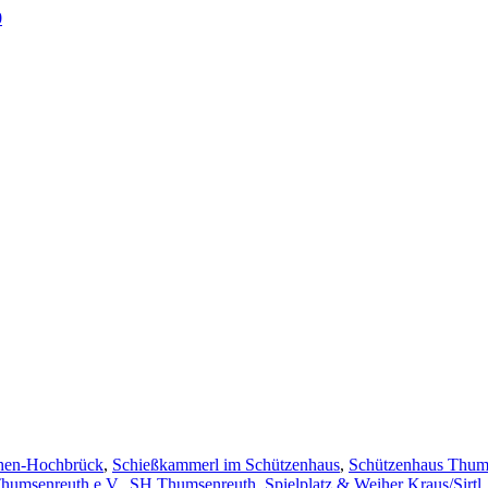
0
en-Hochbrück
,
Schießkammerl im Schützenhaus
,
Schützenhaus Thum
humsenreuth e.V.
,
SH Thumsenreuth
,
Spielplatz & Weiher Kraus/Sirtl