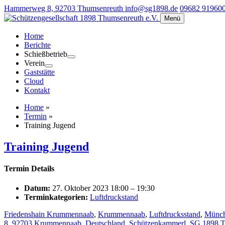
Hammerweg 8, 92703 Thumsenreuth
info@sg1898.de
09682 91960
Menü
Home
Berichte
Schießbetrieb
Verein
Gaststätte
Cloud
Kontakt
Home
»
Termin
»
Training Jugend
Training Jugend
Termin Details
Datum:
27. Oktober 2023 18:00
–
19:30
Terminkategorien:
Luftdruckstand
Friedenshain Krummennaab
,
Krummennaab
,
Luftdrucksstand
,
Münch
8, 92703 Krummennaab, Deutschland
,
Schützenkammerl
,
SG 1898 T