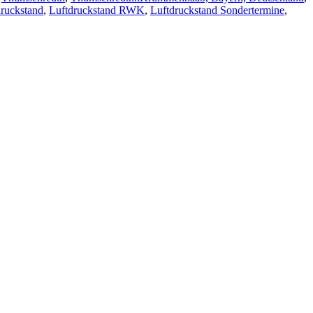
druckstand
,
Luftdruckstand RWK
,
Luftdruckstand Sondertermine
,