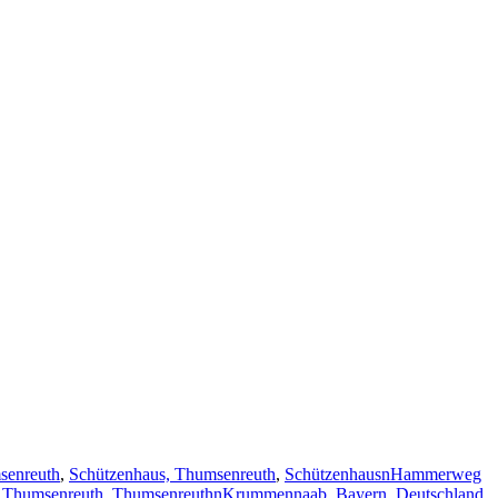
senreuth
,
Schützenhaus, Thumsenreuth
,
SchützenhausnHammerweg
,
Thumsenreuth
,
ThumsenreuthnKrummennaab, Bayern, Deutschland
,