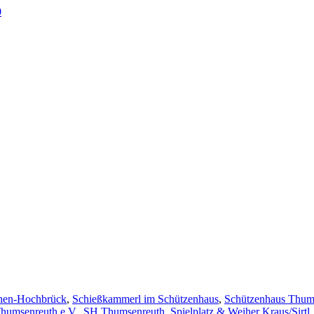
0
en-Hochbrück
,
Schießkammerl im Schützenhaus
,
Schützenhaus Thum
humsenreuth e.V.
,
SH Thumsenreuth
,
Spielplatz & Weiher Kraus/Sirtl