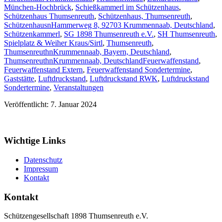
München-Hochbrück
,
Schießkammerl im Schützenhaus
,
Schützenhaus Thumsenreuth
,
Schützenhaus, Thumsenreuth
,
SchützenhausnHammerweg 8, 92703 Krummennaab, Deutschland
,
Schützenkammerl
,
SG 1898 Thumsenreuth e.V.
,
SH Thumsenreuth
,
Spielplatz & Weiher Kraus/Sirtl
,
Thumsenreuth
,
ThumsenreuthnKrummennaab, Bayern, Deutschland
,
ThumsenreuthnKrummennaab, Deutschland
Feuerwaffenstand
,
Feuerwaffenstand Extern
,
Feuerwaffenstand Sondertermine
,
Gaststätte
,
Luftdruckstand
,
Luftdruckstand RWK
,
Luftdruckstand
Sondertermine
,
Veranstaltungen
Veröffentlicht: 7. Januar 2024
Wichtige Links
Datenschutz
Impressum
Kontakt
Kontakt
Schützengesellschaft 1898 Thumsenreuth e.V.