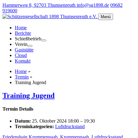
Hammerweg 8, 92703 Thumsenreuth
info@sg1898.de
09682
919600
Menü
Home
Berichte
Schießbetrieb
Verein
Gaststätte
Cloud
Kontakt
Home
»
Termin
»
Training Jugend
Training Jugend
Termin Details
Datum:
25. Oktober 2024 18:00
–
19:30
Terminkategorien:
Luftdruckstand
Friedenshain Krummennaab
,
Krummennaab
,
Luftdrucksstand
,