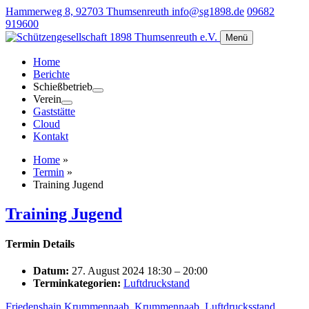
Hammerweg 8, 92703 Thumsenreuth
info@sg1898.de
09682
919600
Menü
Home
Berichte
Schießbetrieb
Verein
Gaststätte
Cloud
Kontakt
Home
»
Termin
»
Training Jugend
Training Jugend
Termin Details
Datum:
27. August 2024 18:30
–
20:00
Terminkategorien:
Luftdruckstand
Friedenshain Krummennaab
,
Krummennaab
,
Luftdrucksstand
,