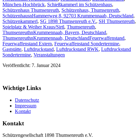
München-Hochbrück
,
Schießkammerl im Schützenhaus
,
Schützenhaus Thumsenreuth
,
Schützenhaus, Thumsenreuth
,
SchützenhausnHammerweg 8, 92703 Krummennaab, Deutschland
,
Schützenkammerl
,
SG 1898 Thumsenreuth e.V.
,
SH Thumsenreuth
,
Spielplatz & Weiher Kraus/Sirtl
,
Thumsenreuth
,
ThumsenreuthnKrummennaab, Bayern, Deutschland
,
ThumsenreuthnKrummennaab, Deutschland
Feuerwaffenstand
,
Feuerwaffenstand Extern
,
Feuerwaffenstand Sondertermine
,
Gaststätte
,
Luftdruckstand
,
Luftdruckstand RWK
,
Luftdruckstand
Sondertermine
,
Veranstaltungen
Veröffentlicht: 7. Januar 2024
Wichtige Links
Datenschutz
Impressum
Kontakt
Kontakt
Schützengesellschaft 1898 Thumsenreuth e.V.