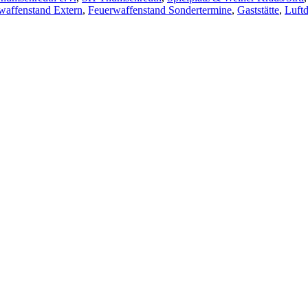
waffenstand Extern
,
Feuerwaffenstand Sondertermine
,
Gaststätte
,
Luft