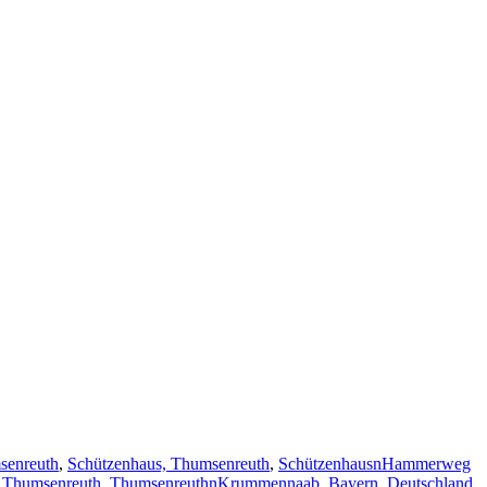
senreuth
,
Schützenhaus, Thumsenreuth
,
SchützenhausnHammerweg
,
Thumsenreuth
,
ThumsenreuthnKrummennaab, Bayern, Deutschland
,