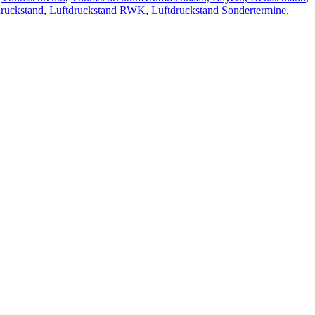
druckstand
,
Luftdruckstand RWK
,
Luftdruckstand Sondertermine
,