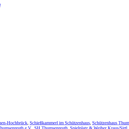
0
en-Hochbrück
,
Schießkammerl im Schützenhaus
,
Schützenhaus Thum
humsenreuth e.V.
,
SH Thumsenreuth
,
Spielplatz & Weiher Kraus/Sirtl