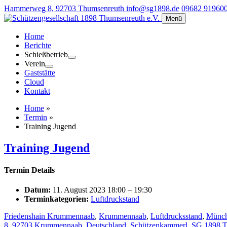
Hammerweg 8, 92703 Thumsenreuth
info@sg1898.de
09682 91960
Menü
Home
Berichte
Schießbetrieb
Verein
Gaststätte
Cloud
Kontakt
Home
»
Termin
»
Training Jugend
Training Jugend
Termin Details
Datum:
11. August 2023 18:00
–
19:30
Terminkategorien:
Luftdruckstand
Friedenshain Krummennaab
,
Krummennaab
,
Luftdrucksstand
,
Münch
8, 92703 Krummennaab, Deutschland
,
Schützenkammerl
,
SG 1898 T