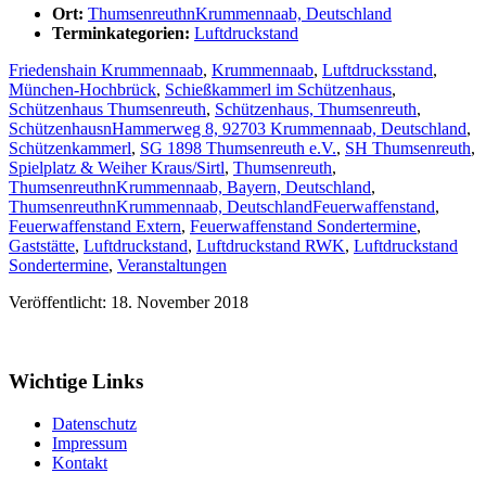
Ort:
ThumsenreuthnKrummennaab, Deutschland
Terminkategorien:
Luftdruckstand
Friedenshain Krummennaab
,
Krummennaab
,
Luftdrucksstand
,
München-Hochbrück
,
Schießkammerl im Schützenhaus
,
Schützenhaus Thumsenreuth
,
Schützenhaus, Thumsenreuth
,
SchützenhausnHammerweg 8, 92703 Krummennaab, Deutschland
,
Schützenkammerl
,
SG 1898 Thumsenreuth e.V.
,
SH Thumsenreuth
,
Spielplatz & Weiher Kraus/Sirtl
,
Thumsenreuth
,
ThumsenreuthnKrummennaab, Bayern, Deutschland
,
ThumsenreuthnKrummennaab, Deutschland
Feuerwaffenstand
,
Feuerwaffenstand Extern
,
Feuerwaffenstand Sondertermine
,
Gaststätte
,
Luftdruckstand
,
Luftdruckstand RWK
,
Luftdruckstand
Sondertermine
,
Veranstaltungen
Veröffentlicht: 18. November 2018
Wichtige Links
Datenschutz
Impressum
Kontakt