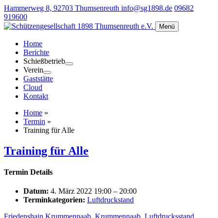
Hammerweg 8, 92703 Thumsenreuth
info@sg1898.de
09682
919600
Menü
Home
Berichte
Schießbetrieb
Verein
Gaststätte
Cloud
Kontakt
Home
»
Termin
»
Training für Alle
Training für Alle
Termin Details
Datum:
4. März 2022 19:00
–
20:00
Terminkategorien:
Luftdruckstand
Friedenshain Krummennaab
,
Krummennaab
,
Luftdrucksstand
,