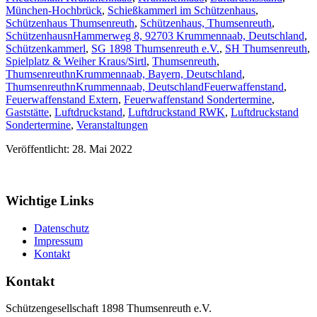
München-Hochbrück
,
Schießkammerl im Schützenhaus
,
Schützenhaus Thumsenreuth
,
Schützenhaus, Thumsenreuth
,
SchützenhausnHammerweg 8, 92703 Krummennaab, Deutschland
,
Schützenkammerl
,
SG 1898 Thumsenreuth e.V.
,
SH Thumsenreuth
,
Spielplatz & Weiher Kraus/Sirtl
,
Thumsenreuth
,
ThumsenreuthnKrummennaab, Bayern, Deutschland
,
ThumsenreuthnKrummennaab, Deutschland
Feuerwaffenstand
,
Feuerwaffenstand Extern
,
Feuerwaffenstand Sondertermine
,
Gaststätte
,
Luftdruckstand
,
Luftdruckstand RWK
,
Luftdruckstand
Sondertermine
,
Veranstaltungen
Veröffentlicht: 28. Mai 2022
Wichtige Links
Datenschutz
Impressum
Kontakt
Kontakt
Schützengesellschaft 1898 Thumsenreuth e.V.