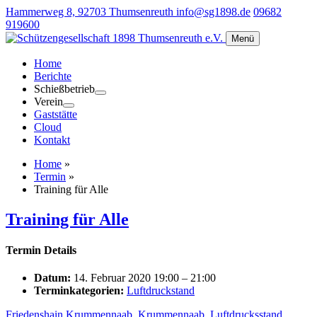
Hammerweg 8, 92703 Thumsenreuth
info@sg1898.de
09682
919600
Menü
Home
Berichte
Schießbetrieb
Verein
Gaststätte
Cloud
Kontakt
Home
»
Termin
»
Training für Alle
Training für Alle
Termin Details
Datum:
14. Februar 2020 19:00
–
21:00
Terminkategorien:
Luftdruckstand
Friedenshain Krummennaab
,
Krummennaab
,
Luftdrucksstand
,