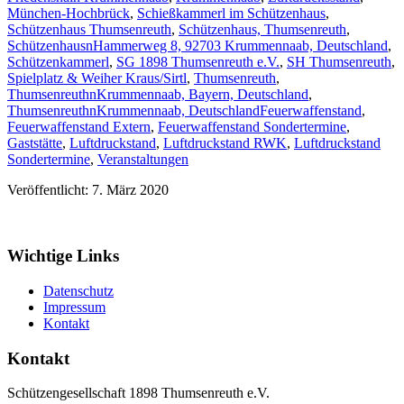
München-Hochbrück
,
Schießkammerl im Schützenhaus
,
Schützenhaus Thumsenreuth
,
Schützenhaus, Thumsenreuth
,
SchützenhausnHammerweg 8, 92703 Krummennaab, Deutschland
,
Schützenkammerl
,
SG 1898 Thumsenreuth e.V.
,
SH Thumsenreuth
,
Spielplatz & Weiher Kraus/Sirtl
,
Thumsenreuth
,
ThumsenreuthnKrummennaab, Bayern, Deutschland
,
ThumsenreuthnKrummennaab, Deutschland
Feuerwaffenstand
,
Feuerwaffenstand Extern
,
Feuerwaffenstand Sondertermine
,
Gaststätte
,
Luftdruckstand
,
Luftdruckstand RWK
,
Luftdruckstand
Sondertermine
,
Veranstaltungen
Veröffentlicht: 7. März 2020
Wichtige Links
Datenschutz
Impressum
Kontakt
Kontakt
Schützengesellschaft 1898 Thumsenreuth e.V.