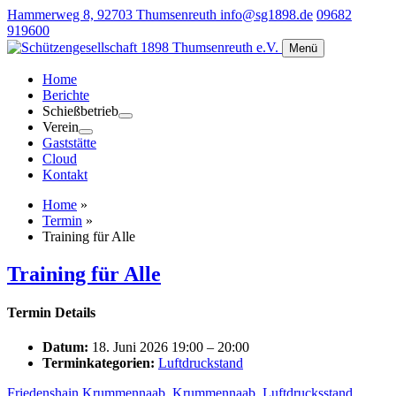
Hammerweg 8, 92703 Thumsenreuth
info@sg1898.de
09682
919600
Menü
Home
Berichte
Schießbetrieb
Verein
Gaststätte
Cloud
Kontakt
Home
»
Termin
»
Training für Alle
Training für Alle
Termin Details
Datum:
18. Juni 2026 19:00
–
20:00
Terminkategorien:
Luftdruckstand
Friedenshain Krummennaab
,
Krummennaab
,
Luftdrucksstand
,