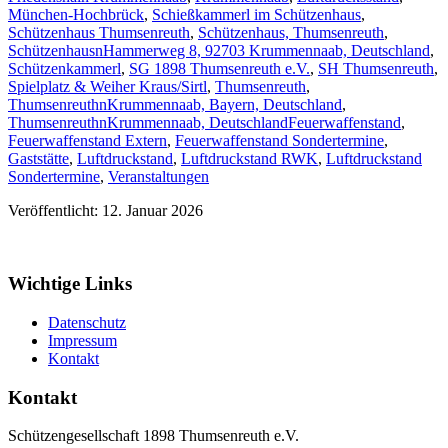
München-Hochbrück
,
Schießkammerl im Schützenhaus
,
Schützenhaus Thumsenreuth
,
Schützenhaus, Thumsenreuth
,
SchützenhausnHammerweg 8, 92703 Krummennaab, Deutschland
,
Schützenkammerl
,
SG 1898 Thumsenreuth e.V.
,
SH Thumsenreuth
,
Spielplatz & Weiher Kraus/Sirtl
,
Thumsenreuth
,
ThumsenreuthnKrummennaab, Bayern, Deutschland
,
ThumsenreuthnKrummennaab, Deutschland
Feuerwaffenstand
,
Feuerwaffenstand Extern
,
Feuerwaffenstand Sondertermine
,
Gaststätte
,
Luftdruckstand
,
Luftdruckstand RWK
,
Luftdruckstand
Sondertermine
,
Veranstaltungen
Veröffentlicht: 12. Januar 2026
Wichtige Links
Datenschutz
Impressum
Kontakt
Kontakt
Schützengesellschaft 1898 Thumsenreuth e.V.