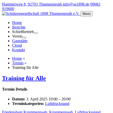
Hammerweg 8, 92703 Thumsenreuth
info@sg1898.de
09682
919600
Menü
Home
Berichte
Schießbetrieb
Verein
Gaststätte
Cloud
Kontakt
Home
»
Termin
»
Training für Alle
Training für Alle
Termin Details
Datum:
3. April 2025 19:00
–
20:00
Terminkategorien:
Luftdruckstand
Friedenshain Krummennaab
,
Krummennaab
,
Luftdrucksstand
,