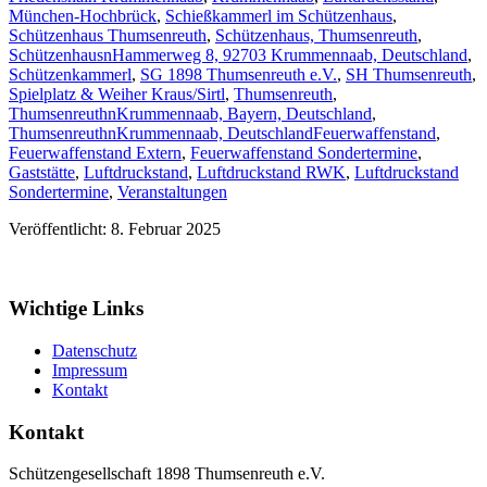
München-Hochbrück
,
Schießkammerl im Schützenhaus
,
Schützenhaus Thumsenreuth
,
Schützenhaus, Thumsenreuth
,
SchützenhausnHammerweg 8, 92703 Krummennaab, Deutschland
,
Schützenkammerl
,
SG 1898 Thumsenreuth e.V.
,
SH Thumsenreuth
,
Spielplatz & Weiher Kraus/Sirtl
,
Thumsenreuth
,
ThumsenreuthnKrummennaab, Bayern, Deutschland
,
ThumsenreuthnKrummennaab, Deutschland
Feuerwaffenstand
,
Feuerwaffenstand Extern
,
Feuerwaffenstand Sondertermine
,
Gaststätte
,
Luftdruckstand
,
Luftdruckstand RWK
,
Luftdruckstand
Sondertermine
,
Veranstaltungen
Veröffentlicht: 8. Februar 2025
Wichtige Links
Datenschutz
Impressum
Kontakt
Kontakt
Schützengesellschaft 1898 Thumsenreuth e.V.