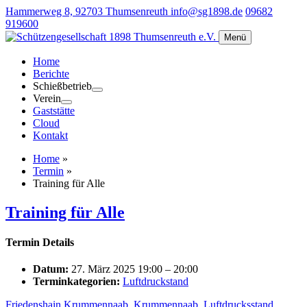
Hammerweg 8, 92703 Thumsenreuth
info@sg1898.de
09682
919600
Menü
Home
Berichte
Schießbetrieb
Verein
Gaststätte
Cloud
Kontakt
Home
»
Termin
»
Training für Alle
Training für Alle
Termin Details
Datum:
27. März 2025 19:00
–
20:00
Terminkategorien:
Luftdruckstand
Friedenshain Krummennaab
,
Krummennaab
,
Luftdrucksstand
,