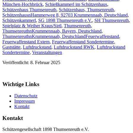
München-Hochbrück
,
Schießkammerl im Schützenhaus
,
Schützenhaus Thumsenreuth
,
Schützenhaus, Thumsenreuth
,
SchützenhausnHammerweg 8, 92703 Krummennaab, Deutschland
,
Schützenkammerl
,
SG 1898 Thumsenreuth e.V.
,
SH Thumsenreuth
,
Spielplatz & Weiher Kraus/Sirtl
,
Thumsenreuth
,
ThumsenreuthnKrummennaab, Bayern, Deutschland
,
ThumsenreuthnKrummennaab, Deutschland
Feuerwaffenstand
,
Feuerwaffenstand Extern
,
Feuerwaffenstand Sondertermine
,
Gaststätte
,
Luftdruckstand
,
Luftdruckstand RWK
,
Luftdruckstand
Sondertermine
,
Veranstaltungen
Veröffentlicht: 8. Februar 2025
Wichtige Links
Datenschutz
Impressum
Kontakt
Kontakt
Schützengesellschaft 1898 Thumsenreuth e.V.