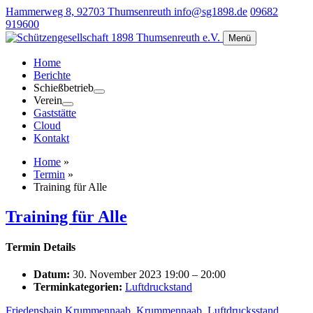
Hammerweg 8, 92703 Thumsenreuth
info@sg1898.de
09682
919600
Menü
Home
Berichte
Schießbetrieb
Verein
Gaststätte
Cloud
Kontakt
Home
»
Termin
»
Training für Alle
Training für Alle
Termin Details
Datum:
30. November 2023 19:00
–
20:00
Terminkategorien:
Luftdruckstand
Friedenshain Krummennaab
,
Krummennaab
,
Luftdrucksstand
,