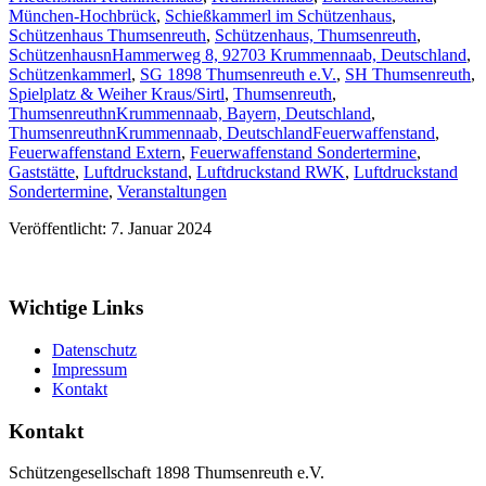
München-Hochbrück
,
Schießkammerl im Schützenhaus
,
Schützenhaus Thumsenreuth
,
Schützenhaus, Thumsenreuth
,
SchützenhausnHammerweg 8, 92703 Krummennaab, Deutschland
,
Schützenkammerl
,
SG 1898 Thumsenreuth e.V.
,
SH Thumsenreuth
,
Spielplatz & Weiher Kraus/Sirtl
,
Thumsenreuth
,
ThumsenreuthnKrummennaab, Bayern, Deutschland
,
ThumsenreuthnKrummennaab, Deutschland
Feuerwaffenstand
,
Feuerwaffenstand Extern
,
Feuerwaffenstand Sondertermine
,
Gaststätte
,
Luftdruckstand
,
Luftdruckstand RWK
,
Luftdruckstand
Sondertermine
,
Veranstaltungen
Veröffentlicht: 7. Januar 2024
Wichtige Links
Datenschutz
Impressum
Kontakt
Kontakt
Schützengesellschaft 1898 Thumsenreuth e.V.