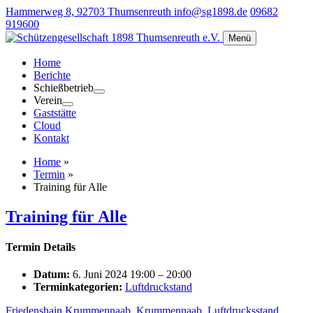
Hammerweg 8, 92703 Thumsenreuth
info@sg1898.de
09682
919600
Menü
Home
Berichte
Schießbetrieb
Verein
Gaststätte
Cloud
Kontakt
Home
»
Termin
»
Training für Alle
Training für Alle
Termin Details
Datum:
6. Juni 2024 19:00
–
20:00
Terminkategorien:
Luftdruckstand
Friedenshain Krummennaab
,
Krummennaab
,
Luftdrucksstand
,