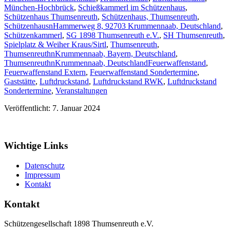
München-Hochbrück
,
Schießkammerl im Schützenhaus
,
Schützenhaus Thumsenreuth
,
Schützenhaus, Thumsenreuth
,
SchützenhausnHammerweg 8, 92703 Krummennaab, Deutschland
,
Schützenkammerl
,
SG 1898 Thumsenreuth e.V.
,
SH Thumsenreuth
,
Spielplatz & Weiher Kraus/Sirtl
,
Thumsenreuth
,
ThumsenreuthnKrummennaab, Bayern, Deutschland
,
ThumsenreuthnKrummennaab, Deutschland
Feuerwaffenstand
,
Feuerwaffenstand Extern
,
Feuerwaffenstand Sondertermine
,
Gaststätte
,
Luftdruckstand
,
Luftdruckstand RWK
,
Luftdruckstand
Sondertermine
,
Veranstaltungen
Veröffentlicht: 7. Januar 2024
Wichtige Links
Datenschutz
Impressum
Kontakt
Kontakt
Schützengesellschaft 1898 Thumsenreuth e.V.