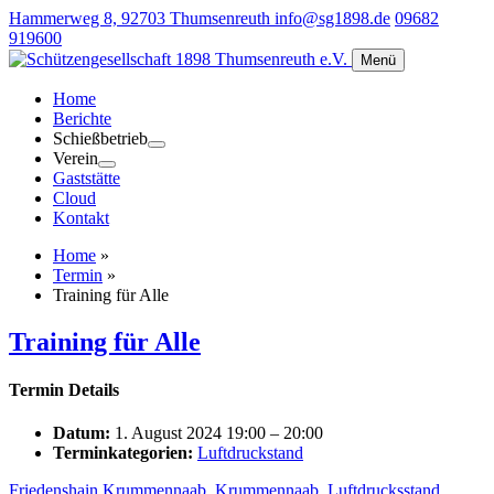
Hammerweg 8, 92703 Thumsenreuth
info@sg1898.de
09682
919600
Menü
Home
Berichte
Schießbetrieb
Verein
Gaststätte
Cloud
Kontakt
Home
»
Termin
»
Training für Alle
Training für Alle
Termin Details
Datum:
1. August 2024 19:00
–
20:00
Terminkategorien:
Luftdruckstand
Friedenshain Krummennaab
,
Krummennaab
,
Luftdrucksstand
,