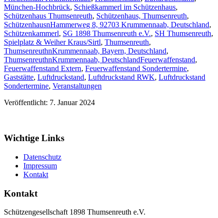
München-Hochbrück
,
Schießkammerl im Schützenhaus
,
Schützenhaus Thumsenreuth
,
Schützenhaus, Thumsenreuth
,
SchützenhausnHammerweg 8, 92703 Krummennaab, Deutschland
,
Schützenkammerl
,
SG 1898 Thumsenreuth e.V.
,
SH Thumsenreuth
,
Spielplatz & Weiher Kraus/Sirtl
,
Thumsenreuth
,
ThumsenreuthnKrummennaab, Bayern, Deutschland
,
ThumsenreuthnKrummennaab, Deutschland
Feuerwaffenstand
,
Feuerwaffenstand Extern
,
Feuerwaffenstand Sondertermine
,
Gaststätte
,
Luftdruckstand
,
Luftdruckstand RWK
,
Luftdruckstand
Sondertermine
,
Veranstaltungen
Veröffentlicht: 7. Januar 2024
Wichtige Links
Datenschutz
Impressum
Kontakt
Kontakt
Schützengesellschaft 1898 Thumsenreuth e.V.