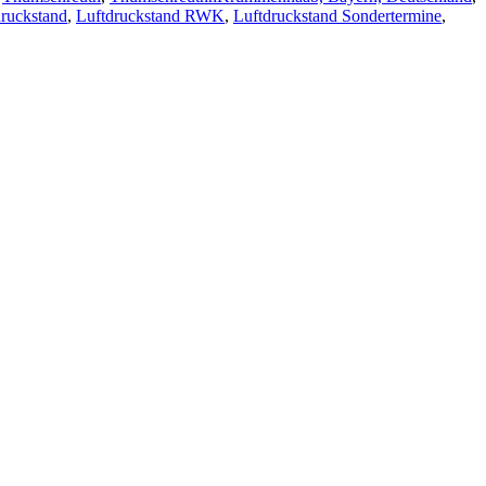
druckstand
,
Luftdruckstand RWK
,
Luftdruckstand Sondertermine
,