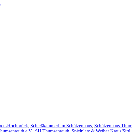
0
en-Hochbrück
,
Schießkammerl im Schützenhaus
,
Schützenhaus Thum
humsenreuth e.V.
,
SH Thumsenreuth
,
Spielplatz & Weiher Kraus/Sirtl