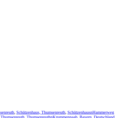
senreuth
,
Schützenhaus, Thumsenreuth
,
SchützenhausnHammerweg
,
Thumsenreuth
,
ThumsenreuthnKrummennaab, Bayern, Deutschland
,