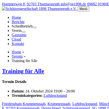
Hammerweg 8, 92703 Thumsenreuth
info@sg1898.de
09682 91960
Menü
Home
Berichte
Schießbetrieb
Verein
Gaststätte
Cloud
Kontakt
Home
»
Termin
»
Training für Alle
Training für Alle
Termin Details
Datum:
24. Oktober 2024 19:00
–
20:00
Terminkategorien:
Luftdruckstand
Friedenshain Krummennaab
,
Krummennaab
,
Luftdrucksstand
,
Münch
8, 92703 Krummennaab, Deutschland
,
Schützenkammerl
,
SG 1898 T