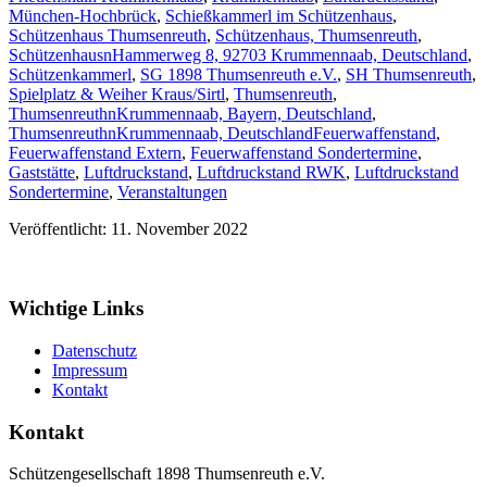
München-Hochbrück
,
Schießkammerl im Schützenhaus
,
Schützenhaus Thumsenreuth
,
Schützenhaus, Thumsenreuth
,
SchützenhausnHammerweg 8, 92703 Krummennaab, Deutschland
,
Schützenkammerl
,
SG 1898 Thumsenreuth e.V.
,
SH Thumsenreuth
,
Spielplatz & Weiher Kraus/Sirtl
,
Thumsenreuth
,
ThumsenreuthnKrummennaab, Bayern, Deutschland
,
ThumsenreuthnKrummennaab, Deutschland
Feuerwaffenstand
,
Feuerwaffenstand Extern
,
Feuerwaffenstand Sondertermine
,
Gaststätte
,
Luftdruckstand
,
Luftdruckstand RWK
,
Luftdruckstand
Sondertermine
,
Veranstaltungen
Veröffentlicht: 11. November 2022
Wichtige Links
Datenschutz
Impressum
Kontakt
Kontakt
Schützengesellschaft 1898 Thumsenreuth e.V.