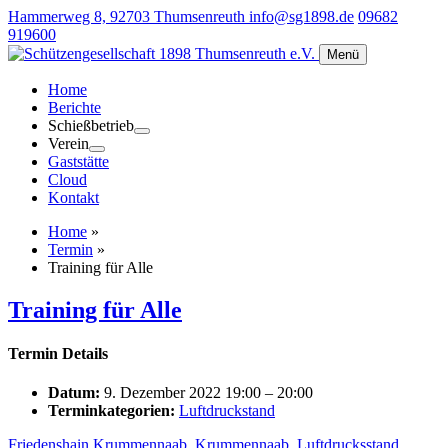
Hammerweg 8, 92703 Thumsenreuth
info@sg1898.de
09682
919600
Menü
Home
Berichte
Schießbetrieb
Verein
Gaststätte
Cloud
Kontakt
Home
»
Termin
»
Training für Alle
Training für Alle
Termin Details
Datum:
9. Dezember 2022 19:00
–
20:00
Terminkategorien:
Luftdruckstand
Friedenshain Krummennaab
,
Krummennaab
,
Luftdrucksstand
,