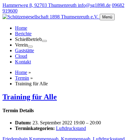
Hammerweg 8, 92703 Thumsenreuth
info@sg1898.de
09682
919600
Menü
Home
Berichte
Schießbetrieb
Verein
Gaststätte
Cloud
Kontakt
Home
»
Termin
»
Training für Alle
Training für Alle
Termin Details
Datum:
23. September 2022 19:00
–
20:00
Terminkategorien:
Luftdruckstand
Friedenshain Krummennaab
,
Krummennaab
,
Luftdrucksstand
,