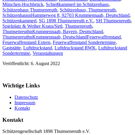
München-Hochbrück
,
Schießkammerl im Schützenhaus
,
Schützenhaus Thumsenreuth
,
Schützenhaus, Thumsenreuth
,
SchützenhausnHammerweg 8, 92703 Krummennaab, Deutschland
,
Schützenkammerl
,
SG 1898 Thumsenreuth e.V.
,
SH Thumsenreuth
,
Spielplatz & Weiher Kraus/Sirtl
,
Thumsenreuth
,
ThumsenreuthnKrummennaab, Bayern, Deutschland
,
ThumsenreuthnKrummennaab, Deutschland
Feuerwaffenstand
,
Feuerwaffenstand Extern
,
Feuerwaffenstand Sondertermine
,
Gaststätte
,
Luftdruckstand
,
Luftdruckstand RWK
,
Luftdruckstand
Sondertermine
,
Veranstaltungen
Veröffentlicht: 6. August 2022
Wichtige Links
Datenschutz
Impressum
Kontakt
Kontakt
Schützengesellschaft 1898 Thumsenreuth e.V.