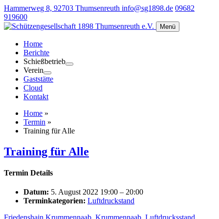
Hammerweg 8, 92703 Thumsenreuth
info@sg1898.de
09682
919600
Menü
Home
Berichte
Schießbetrieb
Verein
Gaststätte
Cloud
Kontakt
Home
»
Termin
»
Training für Alle
Training für Alle
Termin Details
Datum:
5. August 2022 19:00
–
20:00
Terminkategorien:
Luftdruckstand
Friedenshain Krummennaab
,
Krummennaab
,
Luftdrucksstand
,