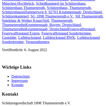
München-Hochbrück
,
Schießkammerl im Schützenhaus
,
Schützenhaus Thumsenreuth
,
Schützenhaus, Thumsenreuth
,
SchützenhausnHammerweg 8, 92703 Krummennaab, Deutschland
,
Schützenkammerl
,
SG 1898 Thumsenreuth e.V.
,
SH Thumsenreuth
,
Spielplatz & Weiher Kraus/Sirtl
,
Thumsenreuth
,
ThumsenreuthnKrummennaab, Bayern, Deutschland
,
ThumsenreuthnKrummennaab, Deutschland
Feuerwaffenstand
,
Feuerwaffenstand Extern
,
Feuerwaffenstand Sondertermine
,
Gaststätte
,
Luftdruckstand
,
Luftdruckstand RWK
,
Luftdruckstand
Sondertermine
,
Veranstaltungen
Veröffentlicht: 6. August 2022
Wichtige Links
Datenschutz
Impressum
Kontakt
Kontakt
Schützengesellschaft 1898 Thumsenreuth e.V.