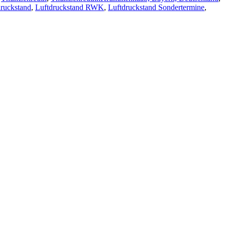
druckstand
,
Luftdruckstand RWK
,
Luftdruckstand Sondertermine
,