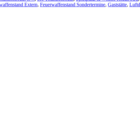
waffenstand Extern
,
Feuerwaffenstand Sondertermine
,
Gaststätte
,
Luft