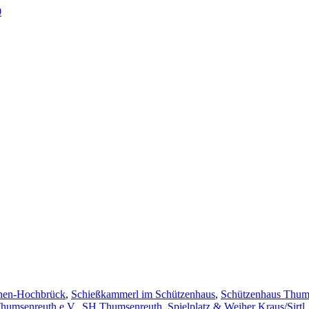
0
en-Hochbrück
,
Schießkammerl im Schützenhaus
,
Schützenhaus Thum
humsenreuth e.V.
,
SH Thumsenreuth
,
Spielplatz & Weiher Kraus/Sirtl