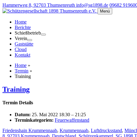
Hammerweg 8, 92703 Thumsenreuth
info@sg1898.de
09682 91960
Menü
Home
Berichte
Schießbetrieb
Verein
Gaststätte
Cloud
Kontakt
Home
»
Termin
»
Training
Training
Termin Details
Datum:
25. Mai 2022 18:30
–
21:25
Terminkategorien:
Feuerwaffenstand
Friedenshain Krummennaab
,
Krummennaab
,
Luftdrucksstand
,
Münch
8, 92703 Krummennaab, Deutschland
,
Schützenkammerl
,
SG 1898 T