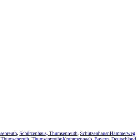
senreuth
,
Schützenhaus, Thumsenreuth
,
SchützenhausnHammerweg
,
Thumsenreuth
,
ThumsenreuthnKrummennaab, Bayern, Deutschland
,