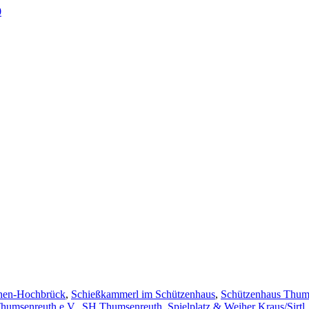
0
en-Hochbrück
,
Schießkammerl im Schützenhaus
,
Schützenhaus Thum
humsenreuth e.V.
,
SH Thumsenreuth
,
Spielplatz & Weiher Kraus/Sirtl