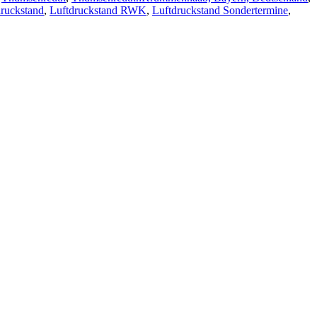
druckstand
,
Luftdruckstand RWK
,
Luftdruckstand Sondertermine
,