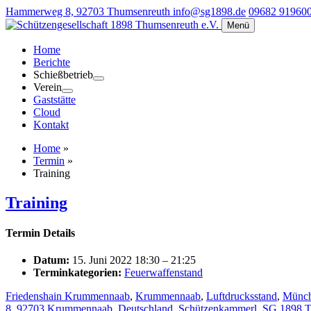
Hammerweg 8, 92703 Thumsenreuth
info@sg1898.de
09682 91960
Menü
Home
Berichte
Schießbetrieb
Verein
Gaststätte
Cloud
Kontakt
Home
»
Termin
»
Training
Training
Termin Details
Datum:
15. Juni 2022 18:30
–
21:25
Terminkategorien:
Feuerwaffenstand
Friedenshain Krummennaab
,
Krummennaab
,
Luftdrucksstand
,
Münch
8, 92703 Krummennaab, Deutschland
,
Schützenkammerl
,
SG 1898 T