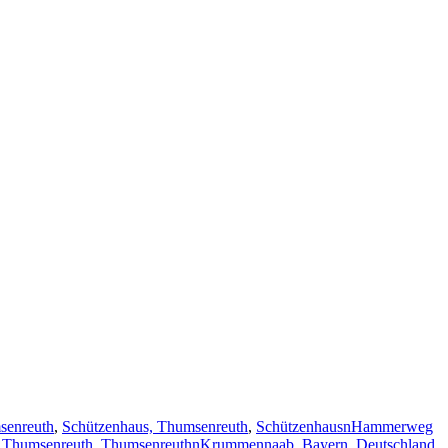
senreuth
,
Schützenhaus, Thumsenreuth
,
SchützenhausnHammerweg
,
Thumsenreuth
,
ThumsenreuthnKrummennaab, Bayern, Deutschland
,