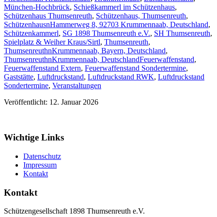
München-Hochbrück
,
Schießkammerl im Schützenhaus
,
Schützenhaus Thumsenreuth
,
Schützenhaus, Thumsenreuth
,
SchützenhausnHammerweg 8, 92703 Krummennaab, Deutschland
,
Schützenkammerl
,
SG 1898 Thumsenreuth e.V.
,
SH Thumsenreuth
,
Spielplatz & Weiher Kraus/Sirtl
,
Thumsenreuth
,
ThumsenreuthnKrummennaab, Bayern, Deutschland
,
ThumsenreuthnKrummennaab, Deutschland
Feuerwaffenstand
,
Feuerwaffenstand Extern
,
Feuerwaffenstand Sondertermine
,
Gaststätte
,
Luftdruckstand
,
Luftdruckstand RWK
,
Luftdruckstand
Sondertermine
,
Veranstaltungen
Veröffentlicht: 12. Januar 2026
Wichtige Links
Datenschutz
Impressum
Kontakt
Kontakt
Schützengesellschaft 1898 Thumsenreuth e.V.