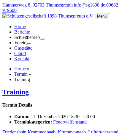
Hammerweg 8, 92703 Thumsenreuth
info@sg1898.de
09682
919600
Menü
Home
Berichte
Schießbetrieb
Verein
Gaststätte
Cloud
Kontakt
Home
»
Termin
»
Training
Training
Termin Details
Datum:
11. Dezember 2026 18:30
–
20:00
Terminkategorien:
Feuerwaffenstand
Friedenshain Krummennaab
,
Krummennaab
,
Luftdrucksstand
,