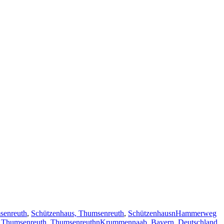
senreuth
,
Schützenhaus, Thumsenreuth
,
SchützenhausnHammerweg
,
Thumsenreuth
,
ThumsenreuthnKrummennaab, Bayern, Deutschland
,