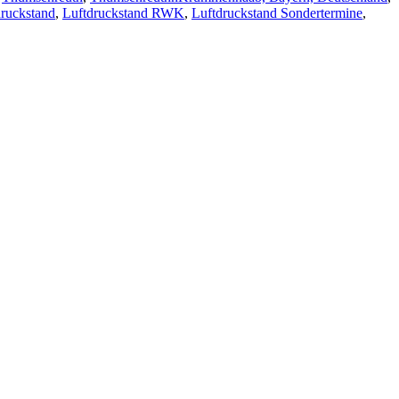
druckstand
,
Luftdruckstand RWK
,
Luftdruckstand Sondertermine
,