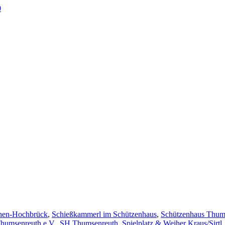
0
en-Hochbrück
,
Schießkammerl im Schützenhaus
,
Schützenhaus Thum
humsenreuth e.V.
,
SH Thumsenreuth
,
Spielplatz & Weiher Kraus/Sirtl