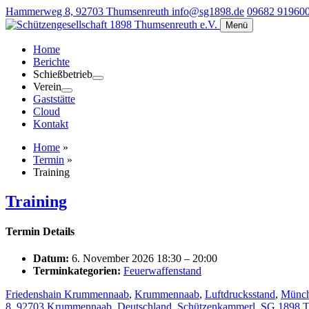
Hammerweg 8, 92703 Thumsenreuth
info@sg1898.de
09682 91960
Menü
Home
Berichte
Schießbetrieb
Verein
Gaststätte
Cloud
Kontakt
Home
»
Termin
»
Training
Training
Termin Details
Datum:
6. November 2026 18:30
–
20:00
Terminkategorien:
Feuerwaffenstand
Friedenshain Krummennaab
,
Krummennaab
,
Luftdrucksstand
,
Münch
8, 92703 Krummennaab, Deutschland
,
Schützenkammerl
,
SG 1898 T