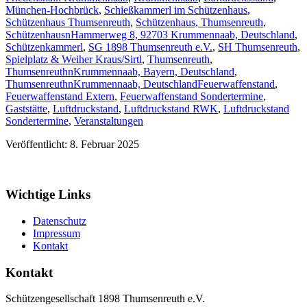
München-Hochbrück
,
Schießkammerl im Schützenhaus
,
Schützenhaus Thumsenreuth
,
Schützenhaus, Thumsenreuth
,
SchützenhausnHammerweg 8, 92703 Krummennaab, Deutschland
,
Schützenkammerl
,
SG 1898 Thumsenreuth e.V.
,
SH Thumsenreuth
,
Spielplatz & Weiher Kraus/Sirtl
,
Thumsenreuth
,
ThumsenreuthnKrummennaab, Bayern, Deutschland
,
ThumsenreuthnKrummennaab, Deutschland
Feuerwaffenstand
,
Feuerwaffenstand Extern
,
Feuerwaffenstand Sondertermine
,
Gaststätte
,
Luftdruckstand
,
Luftdruckstand RWK
,
Luftdruckstand
Sondertermine
,
Veranstaltungen
Veröffentlicht: 8. Februar 2025
Wichtige Links
Datenschutz
Impressum
Kontakt
Kontakt
Schützengesellschaft 1898 Thumsenreuth e.V.