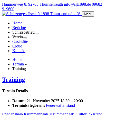
Hammerweg 8, 92703 Thumsenreuth
info@sg1898.de
09682
919600
Menü
Home
Berichte
Schießbetrieb
Verein
Gaststätte
Cloud
Kontakt
Home
»
Termin
»
Training
Training
Termin Details
Datum:
21. November 2025 18:30
–
20:00
Terminkategorien:
Feuerwaffenstand
Friedenshain Krummennaab
,
Krummennaab
,
Luftdrucksstand
,