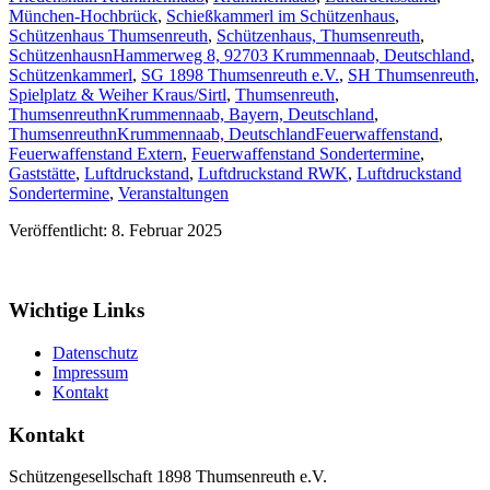
München-Hochbrück
,
Schießkammerl im Schützenhaus
,
Schützenhaus Thumsenreuth
,
Schützenhaus, Thumsenreuth
,
SchützenhausnHammerweg 8, 92703 Krummennaab, Deutschland
,
Schützenkammerl
,
SG 1898 Thumsenreuth e.V.
,
SH Thumsenreuth
,
Spielplatz & Weiher Kraus/Sirtl
,
Thumsenreuth
,
ThumsenreuthnKrummennaab, Bayern, Deutschland
,
ThumsenreuthnKrummennaab, Deutschland
Feuerwaffenstand
,
Feuerwaffenstand Extern
,
Feuerwaffenstand Sondertermine
,
Gaststätte
,
Luftdruckstand
,
Luftdruckstand RWK
,
Luftdruckstand
Sondertermine
,
Veranstaltungen
Veröffentlicht: 8. Februar 2025
Wichtige Links
Datenschutz
Impressum
Kontakt
Kontakt
Schützengesellschaft 1898 Thumsenreuth e.V.