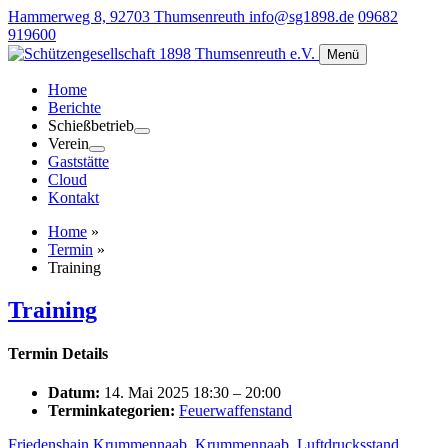
Hammerweg 8, 92703 Thumsenreuth
info@sg1898.de
09682
919600
Menü
Home
Berichte
Schießbetrieb
Verein
Gaststätte
Cloud
Kontakt
Home
»
Termin
»
Training
Training
Termin Details
Datum:
14. Mai 2025 18:30
–
20:00
Terminkategorien:
Feuerwaffenstand
Friedenshain Krummennaab
,
Krummennaab
,
Luftdrucksstand
,