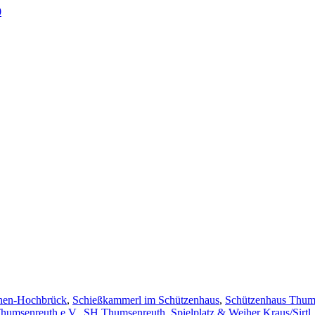
0
en-Hochbrück
,
Schießkammerl im Schützenhaus
,
Schützenhaus Thum
humsenreuth e.V.
,
SH Thumsenreuth
,
Spielplatz & Weiher Kraus/Sirtl