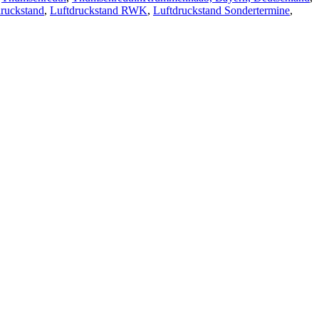
druckstand
,
Luftdruckstand RWK
,
Luftdruckstand Sondertermine
,