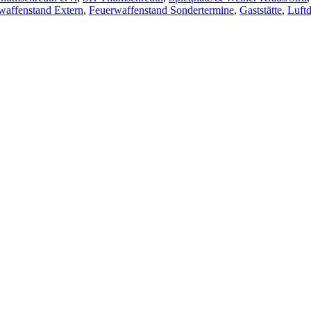
waffenstand Extern
,
Feuerwaffenstand Sondertermine
,
Gaststätte
,
Luft