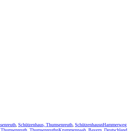
senreuth
,
Schützenhaus, Thumsenreuth
,
SchützenhausnHammerweg
,
Thumsenreuth
,
ThumsenreuthnKrummennaab, Bayern, Deutschland
,