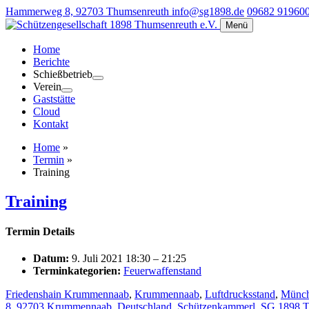
Hammerweg 8, 92703 Thumsenreuth
info@sg1898.de
09682 91960
Menü
Home
Berichte
Schießbetrieb
Verein
Gaststätte
Cloud
Kontakt
Home
»
Termin
»
Training
Training
Termin Details
Datum:
9. Juli 2021 18:30
–
21:25
Terminkategorien:
Feuerwaffenstand
Friedenshain Krummennaab
,
Krummennaab
,
Luftdrucksstand
,
Münch
8, 92703 Krummennaab, Deutschland
,
Schützenkammerl
,
SG 1898 T