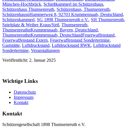
München-Hochbrück
,
Schießkammerl im Schützenhaus
,
Schützenhaus Thumsenreuth
,
Schützenhaus, Thumsenreuth
,
SchützenhausnHammerweg 8, 92703 Krummennaab, Deutschland
,
Schützenkammerl
,
SG 1898 Thumsenreuth e.V.
,
SH Thumsenreuth
,
Spielplatz & Weiher Kraus/Sirtl
,
Thumsenreuth
,
ThumsenreuthnKrummennaab, Bayern, Deutschland
,
ThumsenreuthnKrummennaab, Deutschland
Feuerwaffenstand
,
Feuerwaffenstand Extern
,
Feuerwaffenstand Sondertermine
,
Gaststätte
,
Luftdruckstand
,
Luftdruckstand RWK
,
Luftdruckstand
Sondertermine
,
Veranstaltungen
Veröffentlicht: 2. Januar 2025
Wichtige Links
Datenschutz
Impressum
Kontakt
Kontakt
Schützengesellschaft 1898 Thumsenreuth e.V.