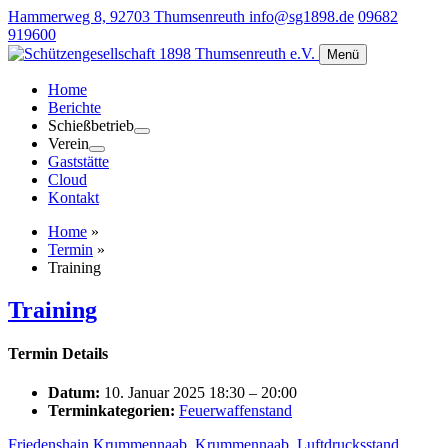
Hammerweg 8, 92703 Thumsenreuth
info@sg1898.de
09682
919600
Menü
Home
Berichte
Schießbetrieb
Verein
Gaststätte
Cloud
Kontakt
Home
»
Termin
»
Training
Training
Termin Details
Datum:
10. Januar 2025 18:30
–
20:00
Terminkategorien:
Feuerwaffenstand
Friedenshain Krummennaab
,
Krummennaab
,
Luftdrucksstand
,