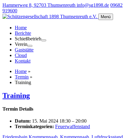
Hammerweg 8, 92703 Thumsenreuth
info@sg1898.de
09682
919600
Menü
Home
Berichte
Schießbetrieb
Verein
Gaststätte
Cloud
Kontakt
Home
»
Termin
»
Training
Training
Termin Details
Datum:
15. Mai 2024 18:30
–
20:00
Terminkategorien:
Feuerwaffenstand
Friedenshain Krummennaab
,
Krummennaab
,
Luftdrucksstand
,