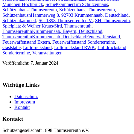
München-Hochbrück
,
Schießkammerl im Schützenhaus
,
Schützenhaus Thumsenreuth
,
Schützenhaus, Thumsenreuth
,
SchützenhausnHammerweg 8, 92703 Krummennaab, Deutschland
,
Schützenkammerl
,
SG 1898 Thumsenreuth e.V.
,
SH Thumsenreuth
,
Spielplatz & Weiher Kraus/Sirtl
,
Thumsenreuth
,
ThumsenreuthnKrummennaab, Bayern, Deutschland
,
ThumsenreuthnKrummennaab, Deutschland
Feuerwaffenstand
,
Feuerwaffenstand Extern
,
Feuerwaffenstand Sondertermine
,
Gaststätte
,
Luftdruckstand
,
Luftdruckstand RWK
,
Luftdruckstand
Sondertermine
,
Veranstaltungen
Veröffentlicht: 7. Januar 2024
Wichtige Links
Datenschutz
Impressum
Kontakt
Kontakt
Schützengesellschaft 1898 Thumsenreuth e.V.