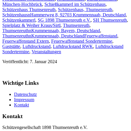
München-Hochbrück
,
Schießkammerl im Schützenhaus
,
Schützenhaus Thumsenreuth
,
Schützenhaus, Thumsenreuth
,
SchützenhausnHammerweg 8, 92703 Krummennaab, Deutschland
,
Schützenkammerl
,
SG 1898 Thumsenreuth e.V.
,
SH Thumsenreuth
,
Spielplatz & Weiher Kraus/Sirtl
,
Thumsenreuth
,
ThumsenreuthnKrummennaab, Bayern, Deutschland
,
ThumsenreuthnKrummennaab, Deutschland
Feuerwaffenstand
,
Feuerwaffenstand Extern
,
Feuerwaffenstand Sondertermine
,
Gaststätte
,
Luftdruckstand
,
Luftdruckstand RWK
,
Luftdruckstand
Sondertermine
,
Veranstaltungen
Veröffentlicht: 7. Januar 2024
Wichtige Links
Datenschutz
Impressum
Kontakt
Kontakt
Schützengesellschaft 1898 Thumsenreuth e.V.