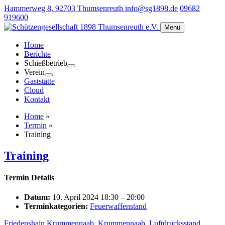
Hammerweg 8, 92703 Thumsenreuth
info@sg1898.de
09682
919600
Menü
Home
Berichte
Schießbetrieb
Verein
Gaststätte
Cloud
Kontakt
Home
»
Termin
»
Training
Training
Termin Details
Datum:
10. April 2024 18:30
–
20:00
Terminkategorien:
Feuerwaffenstand
Friedenshain Krummennaab
,
Krummennaab
,
Luftdrucksstand
,