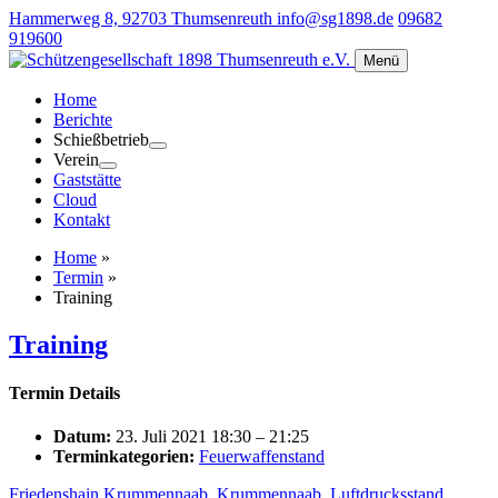
Hammerweg 8, 92703 Thumsenreuth
info@sg1898.de
09682
919600
Menü
Home
Berichte
Schießbetrieb
Verein
Gaststätte
Cloud
Kontakt
Home
»
Termin
»
Training
Training
Termin Details
Datum:
23. Juli 2021 18:30
–
21:25
Terminkategorien:
Feuerwaffenstand
Friedenshain Krummennaab
,
Krummennaab
,
Luftdrucksstand
,