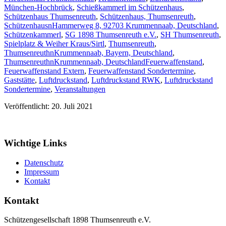
München-Hochbrück
,
Schießkammerl im Schützenhaus
,
Schützenhaus Thumsenreuth
,
Schützenhaus, Thumsenreuth
,
SchützenhausnHammerweg 8, 92703 Krummennaab, Deutschland
,
Schützenkammerl
,
SG 1898 Thumsenreuth e.V.
,
SH Thumsenreuth
,
Spielplatz & Weiher Kraus/Sirtl
,
Thumsenreuth
,
ThumsenreuthnKrummennaab, Bayern, Deutschland
,
ThumsenreuthnKrummennaab, Deutschland
Feuerwaffenstand
,
Feuerwaffenstand Extern
,
Feuerwaffenstand Sondertermine
,
Gaststätte
,
Luftdruckstand
,
Luftdruckstand RWK
,
Luftdruckstand
Sondertermine
,
Veranstaltungen
Veröffentlicht: 20. Juli 2021
Wichtige Links
Datenschutz
Impressum
Kontakt
Kontakt
Schützengesellschaft 1898 Thumsenreuth e.V.