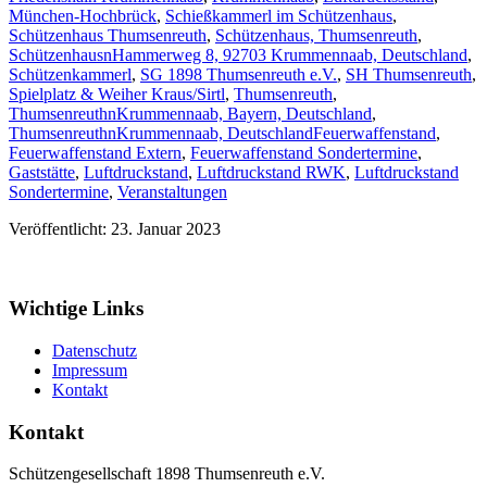
München-Hochbrück
,
Schießkammerl im Schützenhaus
,
Schützenhaus Thumsenreuth
,
Schützenhaus, Thumsenreuth
,
SchützenhausnHammerweg 8, 92703 Krummennaab, Deutschland
,
Schützenkammerl
,
SG 1898 Thumsenreuth e.V.
,
SH Thumsenreuth
,
Spielplatz & Weiher Kraus/Sirtl
,
Thumsenreuth
,
ThumsenreuthnKrummennaab, Bayern, Deutschland
,
ThumsenreuthnKrummennaab, Deutschland
Feuerwaffenstand
,
Feuerwaffenstand Extern
,
Feuerwaffenstand Sondertermine
,
Gaststätte
,
Luftdruckstand
,
Luftdruckstand RWK
,
Luftdruckstand
Sondertermine
,
Veranstaltungen
Veröffentlicht: 23. Januar 2023
Wichtige Links
Datenschutz
Impressum
Kontakt
Kontakt
Schützengesellschaft 1898 Thumsenreuth e.V.