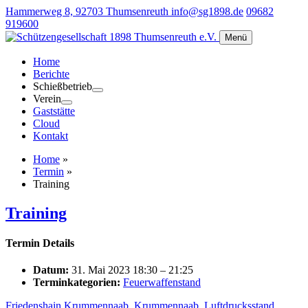
Hammerweg 8, 92703 Thumsenreuth
info@sg1898.de
09682
919600
Menü
Home
Berichte
Schießbetrieb
Verein
Gaststätte
Cloud
Kontakt
Home
»
Termin
»
Training
Training
Termin Details
Datum:
31. Mai 2023 18:30
–
21:25
Terminkategorien:
Feuerwaffenstand
Friedenshain Krummennaab
,
Krummennaab
,
Luftdrucksstand
,