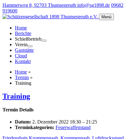
Hammerweg 8, 92703 Thumsenreuth
info@sg1898.de
09682
919600
Menü
Home
Berichte
Schießbetrieb
Verein
Gaststätte
Cloud
Kontakt
Home
»
Termin
»
Training
Training
Termin Details
Datum:
2. Dezember 2022 18:30
–
21:25
Terminkategorien:
Feuerwaffenstand
Friedenshain Krummennaab
,
Krummennaab
,
Luftdrucksstand
,