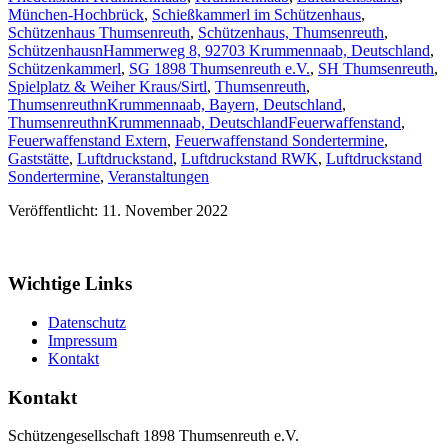
München-Hochbrück
,
Schießkammerl im Schützenhaus
,
Schützenhaus Thumsenreuth
,
Schützenhaus, Thumsenreuth
,
SchützenhausnHammerweg 8, 92703 Krummennaab, Deutschland
,
Schützenkammerl
,
SG 1898 Thumsenreuth e.V.
,
SH Thumsenreuth
,
Spielplatz & Weiher Kraus/Sirtl
,
Thumsenreuth
,
ThumsenreuthnKrummennaab, Bayern, Deutschland
,
ThumsenreuthnKrummennaab, Deutschland
Feuerwaffenstand
,
Feuerwaffenstand Extern
,
Feuerwaffenstand Sondertermine
,
Gaststätte
,
Luftdruckstand
,
Luftdruckstand RWK
,
Luftdruckstand
Sondertermine
,
Veranstaltungen
Veröffentlicht: 11. November 2022
Wichtige Links
Datenschutz
Impressum
Kontakt
Kontakt
Schützengesellschaft 1898 Thumsenreuth e.V.