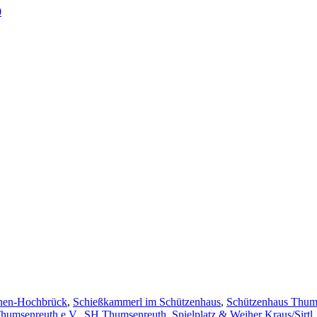
0
en-Hochbrück
,
Schießkammerl im Schützenhaus
,
Schützenhaus Thum
humsenreuth e.V.
,
SH Thumsenreuth
,
Spielplatz & Weiher Kraus/Sirtl