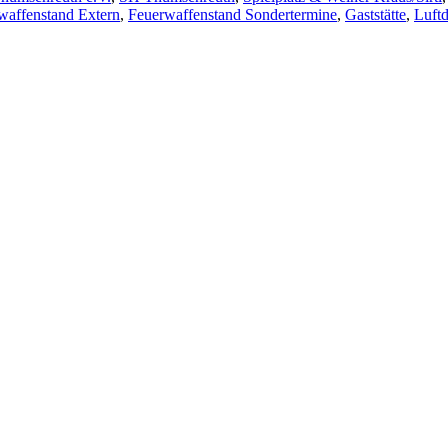
waffenstand Extern
,
Feuerwaffenstand Sondertermine
,
Gaststätte
,
Luft