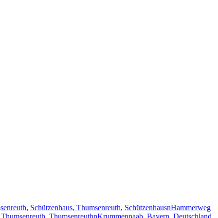
senreuth
,
Schützenhaus, Thumsenreuth
,
SchützenhausnHammerweg
,
Thumsenreuth
,
ThumsenreuthnKrummennaab, Bayern, Deutschland
,