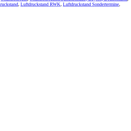
druckstand
,
Luftdruckstand RWK
,
Luftdruckstand Sondertermine
,