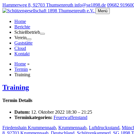
Hammerweg 8, 92703 Thumsenreuth
info@sg1898.de
09682 91960
Menü
Home
Berichte
Schießbetrieb
Verein
Gaststätte
Cloud
Kontakt
Home
»
Termin
»
Training
Training
Termin Details
Datum:
12. Oktober 2022 18:30
–
21:25
Terminkategorien:
Feuerwaffenstand
Friedenshain Krummennaab
,
Krummennaab
,
Luftdrucksstand
,
Münch
8, 92703 Krummennaab, Deutschland
,
Schützenkammerl
,
SG 1898 T