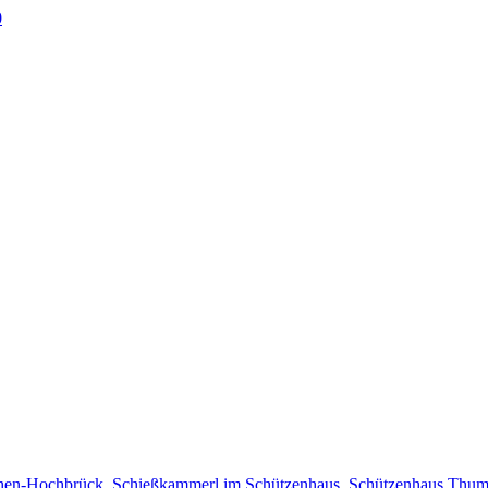
0
en-Hochbrück
,
Schießkammerl im Schützenhaus
,
Schützenhaus Thum