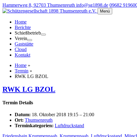
Hammerweg 8, 92703 Thumsenreuth
info@sg1898.de
09682 91960
Menü
Home
Berichte
Schießbetrieb
Verein
Gaststätte
Cloud
Kontakt
Home
»
Termin
»
RWK LG BZOL
RWK LG BZOL
Termin Details
Datum:
18. Oktober 2018 19:15
–
21:00
Ort:
Thumsenreuth
Terminkategorien:
Luftdruckstand
Friedenshain Krummennaab
,
Krummennaab
,
Luftdrucksstand
,
Münch