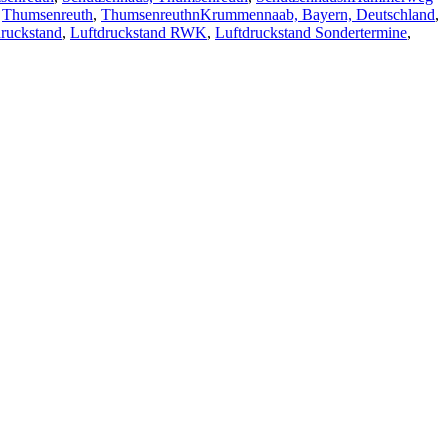
,
Thumsenreuth
,
ThumsenreuthnKrummennaab, Bayern, Deutschland
,
druckstand
,
Luftdruckstand RWK
,
Luftdruckstand Sondertermine
,