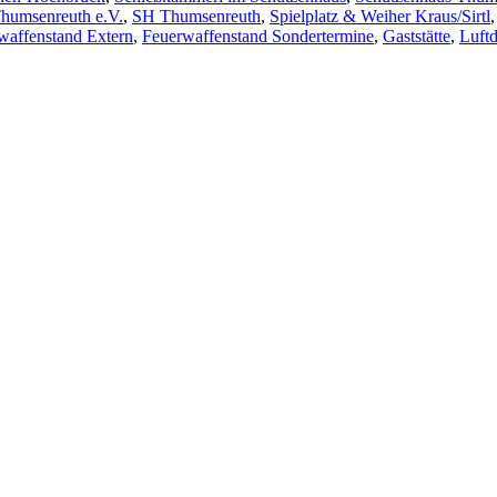
humsenreuth e.V.
,
SH Thumsenreuth
,
Spielplatz & Weiher Kraus/Sirtl
waffenstand Extern
,
Feuerwaffenstand Sondertermine
,
Gaststätte
,
Luft