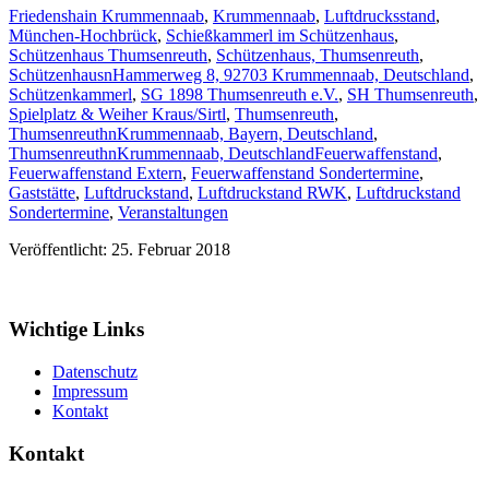
Friedenshain Krummennaab
,
Krummennaab
,
Luftdrucksstand
,
München-Hochbrück
,
Schießkammerl im Schützenhaus
,
Schützenhaus Thumsenreuth
,
Schützenhaus, Thumsenreuth
,
SchützenhausnHammerweg 8, 92703 Krummennaab, Deutschland
,
Schützenkammerl
,
SG 1898 Thumsenreuth e.V.
,
SH Thumsenreuth
,
Spielplatz & Weiher Kraus/Sirtl
,
Thumsenreuth
,
ThumsenreuthnKrummennaab, Bayern, Deutschland
,
ThumsenreuthnKrummennaab, Deutschland
Feuerwaffenstand
,
Feuerwaffenstand Extern
,
Feuerwaffenstand Sondertermine
,
Gaststätte
,
Luftdruckstand
,
Luftdruckstand RWK
,
Luftdruckstand
Sondertermine
,
Veranstaltungen
Veröffentlicht: 25. Februar 2018
Wichtige Links
Datenschutz
Impressum
Kontakt
Kontakt