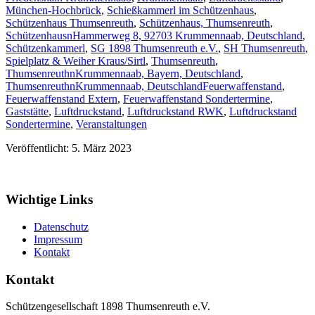
München-Hochbrück
,
Schießkammerl im Schützenhaus
,
Schützenhaus Thumsenreuth
,
Schützenhaus, Thumsenreuth
,
SchützenhausnHammerweg 8, 92703 Krummennaab, Deutschland
,
Schützenkammerl
,
SG 1898 Thumsenreuth e.V.
,
SH Thumsenreuth
,
Spielplatz & Weiher Kraus/Sirtl
,
Thumsenreuth
,
ThumsenreuthnKrummennaab, Bayern, Deutschland
,
ThumsenreuthnKrummennaab, Deutschland
Feuerwaffenstand
,
Feuerwaffenstand Extern
,
Feuerwaffenstand Sondertermine
,
Gaststätte
,
Luftdruckstand
,
Luftdruckstand RWK
,
Luftdruckstand
Sondertermine
,
Veranstaltungen
Veröffentlicht: 5. März 2023
Wichtige Links
Datenschutz
Impressum
Kontakt
Kontakt
Schützengesellschaft 1898 Thumsenreuth e.V.