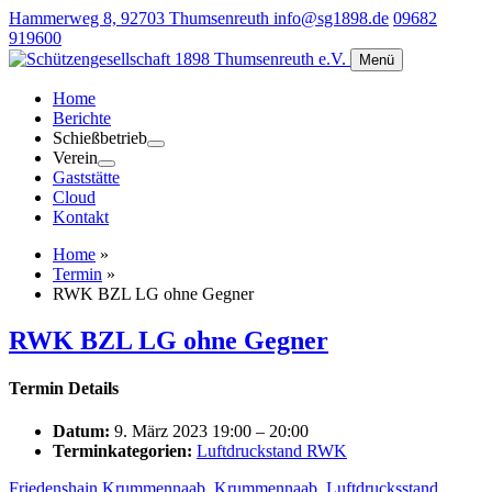
Hammerweg 8, 92703 Thumsenreuth
info@sg1898.de
09682
919600
Menü
Home
Berichte
Schießbetrieb
Verein
Gaststätte
Cloud
Kontakt
Home
»
Termin
»
RWK BZL LG ohne Gegner
RWK BZL LG ohne Gegner
Termin Details
Datum:
9. März 2023 19:00
–
20:00
Terminkategorien:
Luftdruckstand RWK
Friedenshain Krummennaab
,
Krummennaab
,
Luftdrucksstand
,