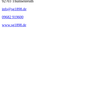
92703
Thumsenreuth
info@sg1898.de
09682 919600
www.sg1898.de