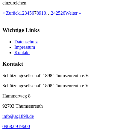
einzureichen.
« Zurück
1
2
3
4
5
6
7
8
9
10
…
24
25
26
Weiter »
Wichtige Links
Datenschutz
Impressum
Kontakt
Kontakt
Schützengesellschaft 1898 Thumsenreuth e.V.
Schützengesellschaft 1898 Thumsenreuth e.V.
Hammerweg 8
92703
Thumsenreuth
info@sg1898.de
09682 919600